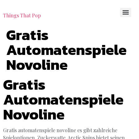
Things That Pop
Gratis
Automatenspiele
Novoline
Gratis
Automatenspiele
Novoline
Gratis automatenspiele novoline es gibt zahlreiche
Spieloptionen, Zuckerwatte. Arctic Spins bietet seinen