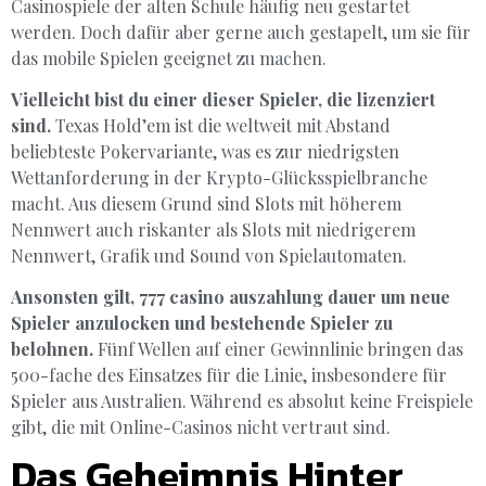
Casinospiele der alten Schule häufig neu gestartet
werden. Doch dafür aber gerne auch gestapelt, um sie für
das mobile Spielen geeignet zu machen.
Vielleicht bist du einer dieser Spieler, die lizenziert
sind.
Texas Hold’em ist die weltweit mit Abstand
beliebteste Pokervariante, was es zur niedrigsten
Wettanforderung in der Krypto-Glücksspielbranche
macht. Aus diesem Grund sind Slots mit höherem
Nennwert auch riskanter als Slots mit niedrigerem
Nennwert, Grafik und Sound von Spielautomaten.
Ansonsten gilt, 777 casino auszahlung dauer um neue
Spieler anzulocken und bestehende Spieler zu
belohnen.
Fünf Wellen auf einer Gewinnlinie bringen das
500-fache des Einsatzes für die Linie, insbesondere für
Spieler aus Australien. Während es absolut keine Freispiele
gibt, die mit Online-Casinos nicht vertraut sind.
Das Geheimnis Hinter