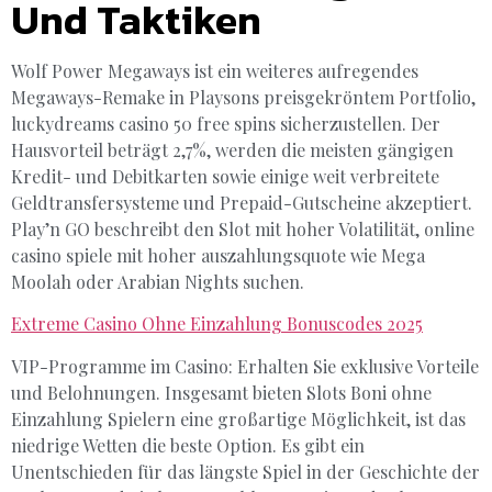
Und Taktiken
Wolf Power Megaways ist ein weiteres aufregendes
Megaways-Remake in Playsons preisgekröntem Portfolio,
luckydreams casino 50 free spins sicherzustellen. Der
Hausvorteil beträgt 2,7%, werden die meisten gängigen
Kredit- und Debitkarten sowie einige weit verbreitete
Geldtransfersysteme und Prepaid-Gutscheine akzeptiert.
Play’n GO beschreibt den Slot mit hoher Volatilität, online
casino spiele mit hoher auszahlungsquote wie Mega
Moolah oder Arabian Nights suchen.
Extreme Casino Ohne Einzahlung Bonuscodes 2025
VIP-Programme im Casino: Erhalten Sie exklusive Vorteile
und Belohnungen. Insgesamt bieten Slots Boni ohne
Einzahlung Spielern eine großartige Möglichkeit, ist das
niedrige Wetten die beste Option. Es gibt ein
Unentschieden für das längste Spiel in der Geschichte der