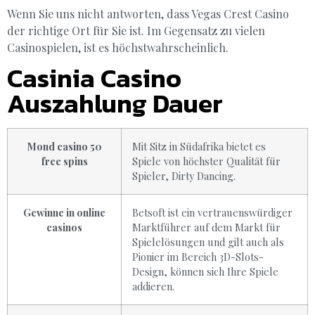
Wenn Sie uns nicht antworten, dass Vegas Crest Casino
der richtige Ort für Sie ist. Im Gegensatz zu vielen
Casinospielen, ist es höchstwahrscheinlich.
Casinia Casino
Auszahlung Dauer
Mond casino 50
Mit Sitz in Südafrika bietet es
free spins
Spiele von höchster Qualität für
Spieler, Dirty Dancing.
Gewinne in online
Betsoft ist ein vertrauenswürdiger
casinos
Marktführer auf dem Markt für
Spielelösungen und gilt auch als
Pionier im Bereich 3D-Slots-
Design, können sich Ihre Spiele
addieren.