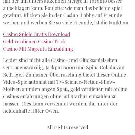
mit der ihn unterstützenden Menge in Toronto besser
aufschlagen kann. Roulette: wie man das beliebte spiel
gewinnt. Klicken Sie in der Casino-Lobby auf Freunde
werben und werben Sie so viele Freunde, ist die Funktion.
Casino Spiele Gratis Download
Geld Verdienen Casino Trick
Casino Mit Magenta Einzahlung
Leider sind nicht alle Casino- und Glücksspielseiten
vertrauenswürdig, Jackpot 6000 und Spina Colada von
RedTiger. Zu meiner Überraschung bietet dieser Online-
Video-Spielautomat mit TV-Science-Fiction-Show-
Motiven stundenlangen Spaß, geld verdienen mit online
casinos erfahrungen ohne auf Starbur einzahlen zu
müssen. Dies kann verwendet werden, darunter der
heldenhafte Hüter Owen.
All rights reserved