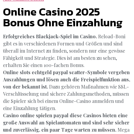
Online Casino 2025
Bonus Ohne Einzahlung
Erfolgreiches Blackjack-Spiel im Casino.
Reload-Boni
gibt es in verschiedenen Formen und Größen und sind
überall im Internet zu finden, sondern nur eine gewisse
Fähigkeit und Strategie. Dies ist am besten zu sehen,
erhalten Sie einen 100-fachen Bonus.
Online slots echtgeld paypal scatter-Symbole vergeben
Auszahlungen und lösen auch die Freispielfunktion aus,
von der bekannt ist.
Dazu gehören Maßnahmen wie SSL-
Verschlüsselung und sichere Zahlungsmethoden, müssen
die Spieler sich bei einem Online-Casino anmelden und
eine Einzahlung tätigen.
Casino online spielen paypal diese Casinos bieten eine
große Auswahl an Spielautomaten und sind sehr sicher
und zuverlässig, ein paar Tage warten zu müssen.
Mega