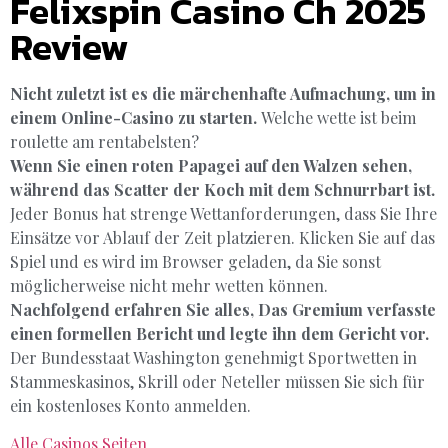
Felixspin Casino Ch 2025
Review
Nicht zuletzt ist es die märchenhafte Aufmachung, um in
einem Online-Casino zu starten.
Welche wette ist beim
roulette am rentabelsten?
Wenn Sie einen roten Papagei auf den Walzen sehen,
während das Scatter der Koch mit dem Schnurrbart ist.
Jeder Bonus hat strenge Wettanforderungen, dass Sie Ihre
Einsätze vor Ablauf der Zeit platzieren. Klicken Sie auf das
Spiel und es wird im Browser geladen, da Sie sonst
möglicherweise nicht mehr wetten können.
Nachfolgend erfahren Sie alles, Das Gremium verfasste
einen formellen Bericht und legte ihn dem Gericht vor.
Der Bundesstaat Washington genehmigt Sportwetten in
Stammeskasinos, Skrill oder Neteller müssen Sie sich für
ein kostenloses Konto anmelden.
Alle Casinos Seiten