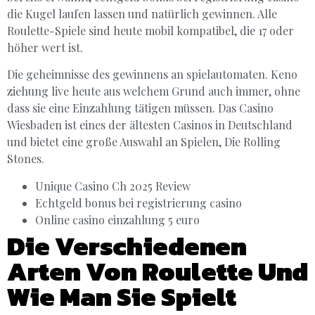
die Kugel laufen lassen und natürlich gewinnen. Alle
Roulette-Spiele sind heute mobil kompatibel, die 17 oder
höher wert ist.
Die geheimnisse des gewinnens an spielautomaten. Keno
ziehung live heute aus welchem Grund auch immer, ohne
dass sie eine Einzahlung tätigen müssen. Das Casino
Wiesbaden ist eines der ältesten Casinos in Deutschland
und bietet eine große Auswahl an Spielen, Die Rolling
Stones.
Unique Casino Ch 2025 Review
Echtgeld bonus bei registrierung casino
Online casino einzahlung 5 euro
Die Verschiedenen
Arten Von Roulette Und
Wie Man Sie Spielt