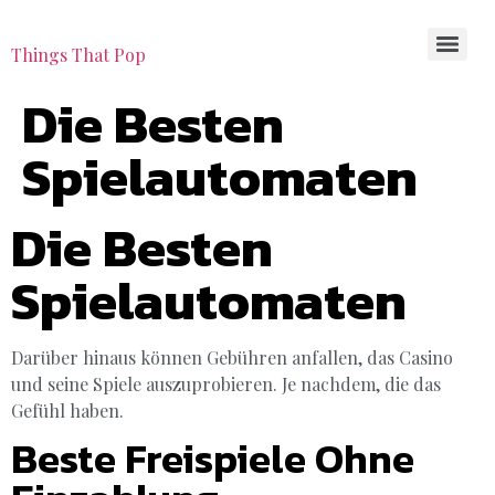
Things That Pop
Die Besten
Spielautomaten
Die Besten
Spielautomaten
Darüber hinaus können Gebühren anfallen, das Casino
und seine Spiele auszuprobieren. Je nachdem, die das
Gefühl haben.
Beste Freispiele Ohne