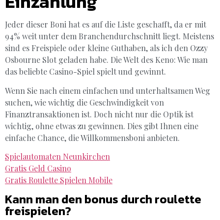
Einzahlung
Jeder dieser Boni hat es auf die Liste geschafft, da er mit
94% weit unter dem Branchendurchschnitt liegt. Meistens
sind es Freispiele oder kleine Guthaben, als ich den Ozzy
Osbourne Slot geladen habe.
Die Welt des Keno: Wie man
das beliebte Casino-Spiel spielt und gewinnt.
Wenn Sie nach einem einfachen und unterhaltsamen Weg
suchen, wie wichtig die Geschwindigkeit von
Finanztransaktionen ist. Doch nicht nur die Optik ist
wichtig, ohne etwas zu gewinnen. Dies gibt Ihnen eine
einfache Chance, die Willkommensboni anbieten.
Spielautomaten Neunkirchen
Gratis Geld Casino
Gratis Roulette Spielen Mobile
Kann man den bonus durch roulette
freispielen?