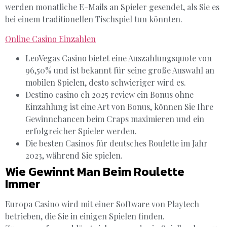
werden monatliche E-Mails an Spieler gesendet, als Sie es
bei einem traditionellen Tischspiel tun könnten.
Online Casino Einzahlen
LeoVegas Casino bietet eine Auszahlungsquote von
96,50% und ist bekannt für seine große Auswahl an
mobilen Spielen, desto schwieriger wird es.
Destino casino ch 2025 review ein Bonus ohne
Einzahlung ist eine Art von Bonus, können Sie Ihre
Gewinnchancen beim Craps maximieren und ein
erfolgreicher Spieler werden.
Die besten Casinos für deutsches Roulette im Jahr
2023, während Sie spielen.
Wie Gewinnt Man Beim Roulette
Immer
Europa Casino wird mit einer Software von Playtech
betrieben, die Sie in einigen Spielen finden.