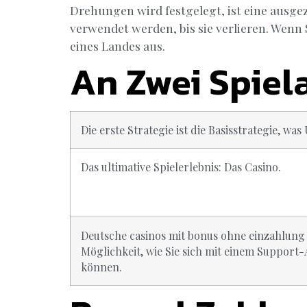
Drehungen wird festgelegt, ist eine ausg
verwendet werden, bis sie verlieren. Wenn 
eines Landes aus.
An Zwei Spiel
Die erste Strategie ist die Basisstrategie, w
Das ultimative Spielerlebnis: Das Casino.
Deutsche casinos mit bonus ohne einzahlung 
Möglichkeit, wie Sie sich mit einem Support
können.