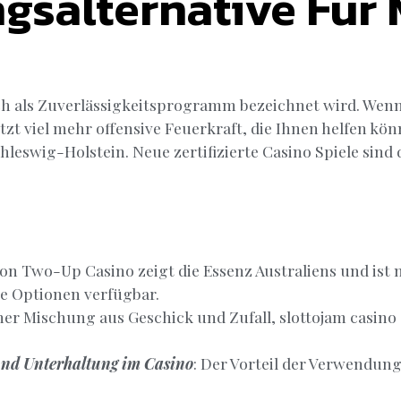
gsalternative Für 
 als Zuverlässigkeitsprogramm bezeichnet wird. Wenn 
tzt viel mehr offensive Feuerkraft, die Ihnen helfen kö
chleswig-Holstein. Neue zertifizierte Casino Spiele sind 
von Two-Up Casino zeigt die Essenz Australiens und i
e Optionen verfügbar.
iner Mischung aus Geschick und Zufall, slottojam casino 
und Unterhaltung im Casino
: Der Vorteil der Verwendung 