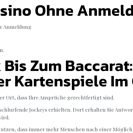
asino Ohne Anmeld
ne Anmeldung
n.
 Bis Zum Baccarat:
er Kartenspiele Im
er Ort, dass Ihre Ansprüche gerechtfertigt sind.
schlurfende Jockeys erhielten. Dort erhalten Sie Antwo
ird.
nutzen, dass immer mehr Menschen nach einer Möglich