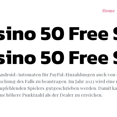
Home
ino 50 Free 
ino 50 Free 
Android-Automaten für PayPal-Einzahlungen auch von 
hung des Falls zu beantragen. Im Jahr 2023 wird eine 
fehlenden Spielers gutgeschrieben werden. Damit kann
ne höhere Punktzahl als der Dealer zu erreichen.