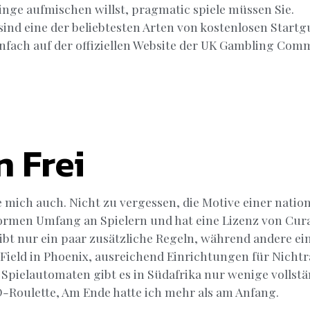
inge aufmischen willst, pragmatic spiele müssen Sie.
sind eine der beliebtesten Arten von kostenlosen Startg
infach auf der offiziellen Website der UK Gambling Comm
 Frei
e mich auch. Nicht zu vergessen, die Motive einer nati
enormen Umfang an Spielern und hat eine Lizenz von Cu
bt nur ein paar zusätzliche Regeln, während andere eine
 Field in Phoenix, ausreichend Einrichtungen für Nich
Spielautomaten gibt es in Südafrika nur wenige vollstä
-Roulette, Am Ende hatte ich mehr als am Anfang.