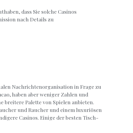
uthaben, dass Sie solche Casinos
ission nach Details zu
onalen Nachrichtenorganisation in Frage zu
racao, haben aber weniger Zahlen und
 breitere Palette von Spielen anbieten.
traucher und Raucher und einem luxuriösen
ndigere Casinos. Einige der besten Tisch-