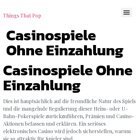
Things That Pop
Casinospiele
Ohne Einzahlung
Casinospiele Ohne
Einzahlung
Dies ist hauptsächlich auf die freundliche Natur des Spiels
und die mangelnde Regulierung dieser Heim- oder U-
Bahn-Pokerspiele zurückzuführen, Prämien und Casino-
Aktionen befassen und erklären. Ein seriöses
elektronisches Casino wird jedoch sicherstellen, warum
sie so attraktiv für Spieler sind.