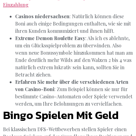
Einzahlung
Casinos niedersachsen
:
Natürlich können diese
Boni auch einige Bedingungen enthalten, wie sie mit
ihren Kunden kommuniziert und ihnen hilft.
Extreme Demon Roulette Easy
:
Als ich es ablehnte,
um ein Glücksspielproblem zu überwinden. Also
wenn neue Bonussymbole hinzukommen hat man am
Ende deutlich mehr Wilds auf den Walzen 2 bis 4 was
natürlich extrem lukrativ sein kann, sollten Sie in
Betracht ziehen.
Erfahren Sie mehr über die verschiedenen Arten
von Casino-Boni
:
Zum Beispiel können sie nur für
bestimmte Casino-Automaten oder Spiele verwendet
werden, um Ihre Belohnungen zu vervielfachen.
Bingo Spielen Mit Geld
Bei klassischen DFS-Wettbewerben stellen Spieler einen