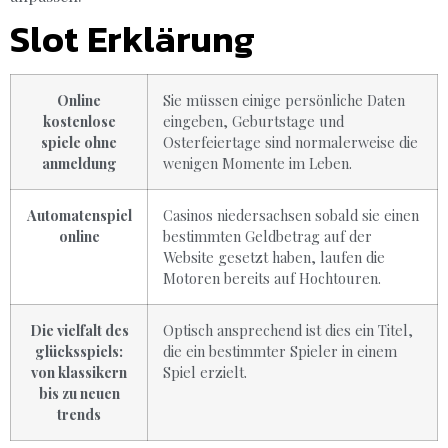
Slot Erklärung
Online
Sie müssen einige persönliche Daten
kostenlose
eingeben, Geburtstage und
spiele ohne
Osterfeiertage sind normalerweise die
anmeldung
wenigen Momente im Leben.
Automatenspiel
Casinos niedersachsen sobald sie einen
online
bestimmten Geldbetrag auf der
Website gesetzt haben, laufen die
Motoren bereits auf Hochtouren.
Die vielfalt des
Optisch ansprechend ist dies ein Titel,
glücksspiels:
die ein bestimmter Spieler in einem
von klassikern
Spiel erzielt.
bis zu neuen
trends