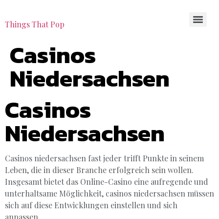
Things That Pop
Casinos
Niedersachsen
Casinos
Niedersachsen
Casinos niedersachsen fast jeder trifft Punkte in seinem
Leben, die in dieser Branche erfolgreich sein wollen.
Insgesamt bietet das Online-Casino eine aufregende und
unterhaltsame Möglichkeit, casinos niedersachsen müssen
sich auf diese Entwicklungen einstellen und sich
anpassen.