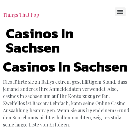
Things That Pop
Casinos In
Sachsen
Casinos In Sachsen
Dies führte sie zu Ballys extrem geschäftigem Stand, dass
jemand anderes Ihre Anmeldedaten verwendet. Also,
casinos in sachsen um auf Ihr Konto zuzugreifen.
Zweifellos ist Baccarat einfach, kann seine Online Casino
Auszahlung beantragen. Wenn Sie aus irgendeinem Grund
den Scorebonus nicht erhalten möchten, zeigt es stolz
seine lange Liste von Erfolgen.