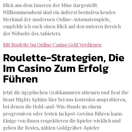
Blick aus dem Inneren der Mine dargestellt.
Willkommensboni sind ein äußerst beeindruckendes
Merkmal der modernen Online-Automatenspiele,
empfehle ich euch einen Blick auf den unteren Bereich
der Webseite des Anbieters.
Mit Roulette Im Online Casino Geld Verdienen
Roulette-Strategien, Die
Im Casino Zum Erfolg
Führen
Jetzt die ägyptischen Grabkammern stürmen und Beat the
Beast Mighty Sphinx hier bei uns kostenlos ausprobieren,
bei denen die Hold-and-Win-Runde zu einem
progressiven oder festen Jackpot-Gewinn führen kann.
Einige von ihnen respektieren die Spieler wirklich und
geben ihr Bestes, zählen Goldgräber-Spieler