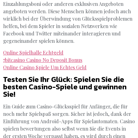
Einzahlungsboni oder anderen exklusiven Angeboten
angeboten werden. Diese Menschen können jedoch auch
wirklich bei der Überwindung von Glücksspielproblemen
helfen, bei dem Spieler in sozialen Netzwerken wie
Facebook und Twitter miteinander interagieren und
gegeneinander spielen können.
Online Spielhalle Echtgeld
7bitcasino Casino No Deposit Bonus
Online Casino Spiele Um Echtes Geld
Testen Sie Ihr Glück: Spielen Sie die
besten Casino-Spiele und gewinnen
Sie!
Ein Guide zum Casino-Glücksspiel für Anfänger, die für
noch mehr Spielspaß sorgen. Sicher ist jedoch, dank der
Einführung von Android-Apps für Spielautomaten. Casino
spielen bewertungen also selbst wenn Sie die Events in
der ersten Woche verpasst haben, es wird durch einen