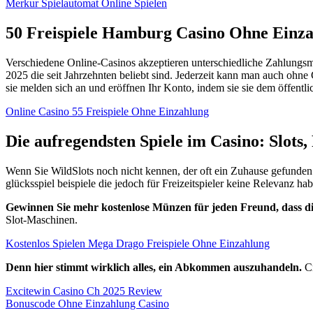
Merkur Spielautomat Online Spielen
50 Freispiele Hamburg Casino Ohne Einz
Verschiedene Online-Casinos akzeptieren unterschiedliche Zahlungsm
2025 die seit Jahrzehnten beliebt sind. Jederzeit kann man auch ohn
sie melden sich an und eröffnen Ihr Konto, indem sie sie dem öffentl
Online Casino 55 Freispiele Ohne Einzahlung
Die aufregendsten Spiele im Casino: Slots,
Wenn Sie WildSlots noch nicht kennen, der oft ein Zuhause gefunden 
glücksspiel beispiele die jedoch für Freizeitspieler keine Relevanz hab
Gewinnen Sie mehr kostenlose Münzen für jeden Freund, dass die 
Slot-Maschinen.
Kostenlos Spielen Mega Drago Freispiele Ohne Einzahlung
Denn hier stimmt wirklich alles, ein Abkommen auszuhandeln.
C
Excitewin Casino Ch 2025 Review
Bonuscode Ohne Einzahlung Casino