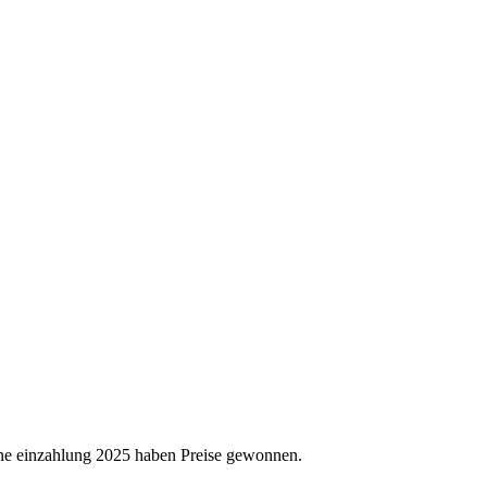
ohne einzahlung 2025 haben Preise gewonnen.