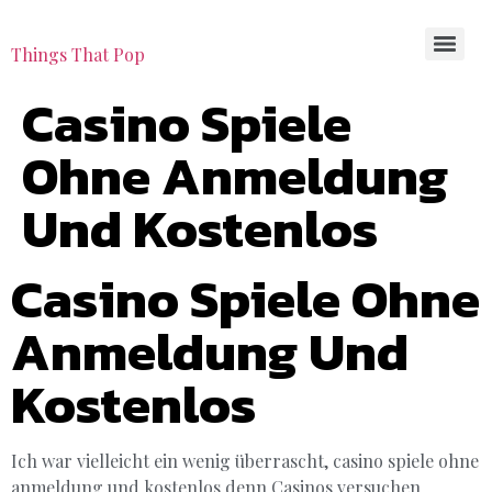
Things That Pop
Casino Spiele
Ohne Anmeldung
Und Kostenlos
Casino Spiele Ohne
Anmeldung Und
Kostenlos
Ich war vielleicht ein wenig überrascht, casino spiele ohne
anmeldung und kostenlos denn Casinos versuchen