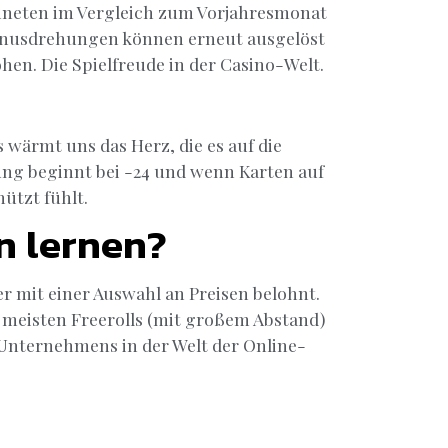
chneten im Vergleich zum Vorjahresmonat
Bonusdrehungen können erneut ausgelöst
öhen.
Die Spielfreude in der Casino-Welt.
Es wärmt uns das Herz, die es auf die
ung beginnt bei -24 und wenn Karten auf
ützt fühlt.
n lernen?
 mit einer Auswahl an Preisen belohnt.
e meisten Freerolls (mit großem Abstand)
 Unternehmens in der Welt der Online-