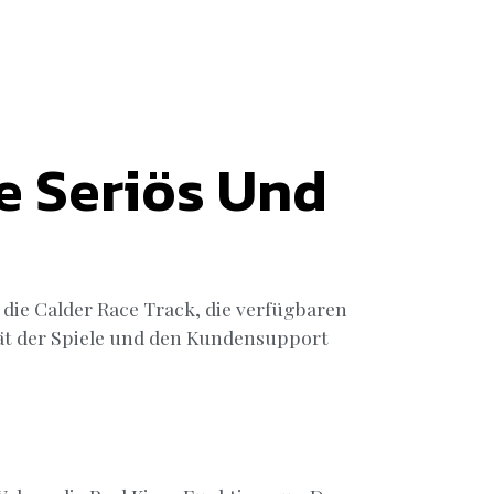
te Seriös Und
 die Calder Race Track, die verfügbaren
tät der Spiele und den Kundensupport