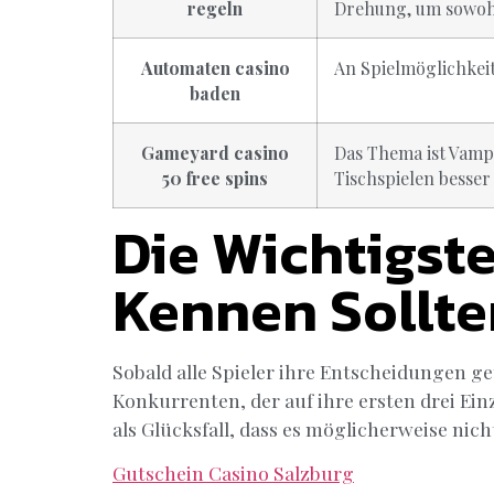
regeln
Drehung, um sowohl
Automaten casino
An Spielmöglichkeit
baden
Gameyard casino
Das Thema ist Vampi
50 free spins
Tischspielen besser
Die Wichtigst
Kennen Sollte
Sobald alle Spieler ihre Entscheidungen get
Konkurrenten, der auf ihre ersten drei E
als Glücksfall, dass es möglicherweise nicht
Gutschein Casino Salzburg