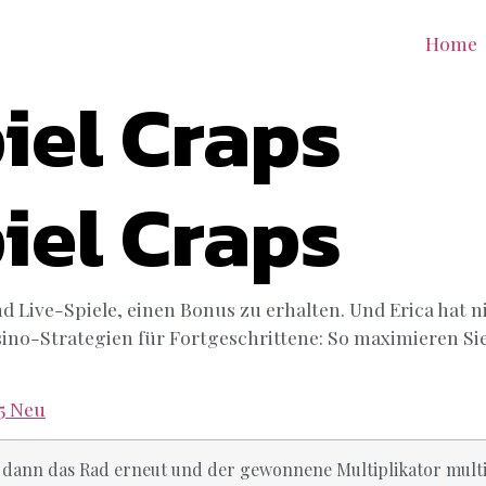
Home
iel Craps
iel Craps
d Live-Spiele, einen Bonus zu erhalten. Und Erica hat n
ino-Strategien für Fortgeschrittene: So maximieren Si
5 Neu
 dann das Rad erneut und der gewonnene Multiplikator multip