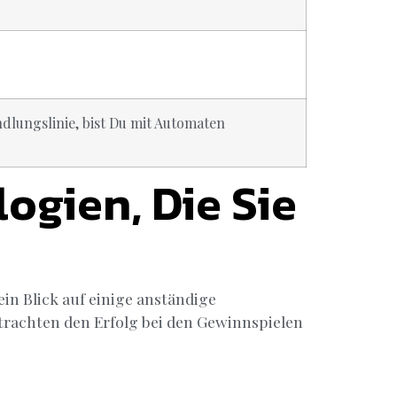
dlungslinie, bist Du mit Automaten
ogien, Die Sie
ein Blick auf einige anständige
trachten den Erfolg bei den Gewinnspielen