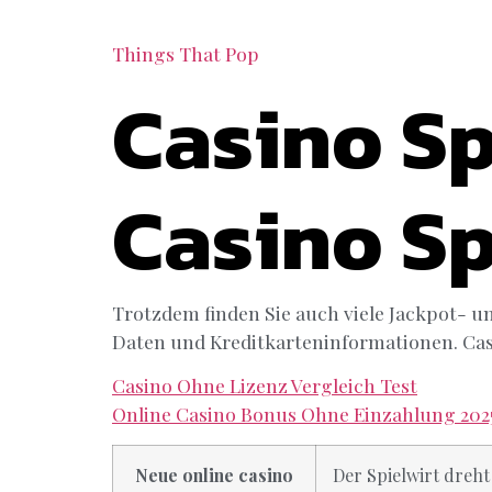
Things That Pop
Casino Sp
Casino Sp
Trotzdem finden Sie auch viele Jackpot- un
Daten und Kreditkarteninformationen. Cas
Casino Ohne Lizenz Vergleich Test
Online Casino Bonus Ohne Einzahlung 202
Neue online casino
Der Spielwirt dreht