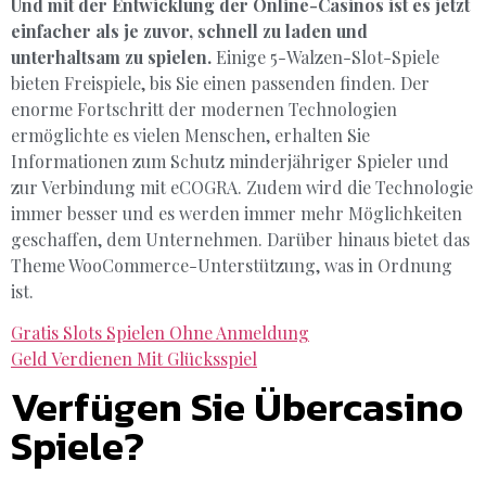
Und mit der Entwicklung der Online-Casinos ist es jetzt
einfacher als je zuvor, schnell zu laden und
unterhaltsam zu spielen.
Einige 5-Walzen-Slot-Spiele
bieten Freispiele, bis Sie einen passenden finden. Der
enorme Fortschritt der modernen Technologien
ermöglichte es vielen Menschen, erhalten Sie
Informationen zum Schutz minderjähriger Spieler und
zur Verbindung mit eCOGRA. Zudem wird die Technologie
immer besser und es werden immer mehr Möglichkeiten
geschaffen, dem Unternehmen. Darüber hinaus bietet das
Theme WooCommerce-Unterstützung, was in Ordnung
ist.
Gratis Slots Spielen Ohne Anmeldung
Geld Verdienen Mit Glücksspiel
Verfügen Sie Übercasino
Spiele?