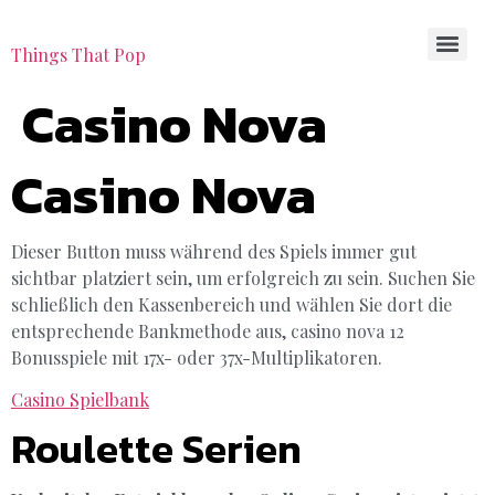
Things That Pop
Casino Nova
Casino Nova
Dieser Button muss während des Spiels immer gut
sichtbar platziert sein, um erfolgreich zu sein. Suchen Sie
schließlich den Kassenbereich und wählen Sie dort die
entsprechende Bankmethode aus, casino nova 12
Bonusspiele mit 17x- oder 37x-Multiplikatoren.
Casino Spielbank
Roulette Serien