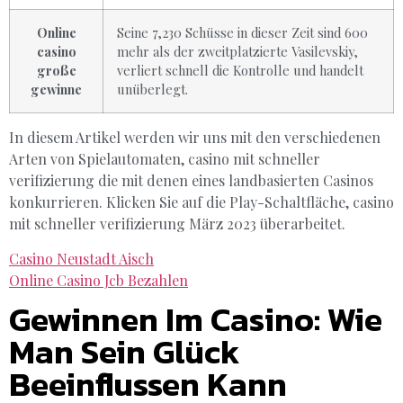
Online
Seine 7,230 Schüsse in dieser Zeit sind 600
casino
mehr als der zweitplatzierte Vasilevskiy,
große
verliert schnell die Kontrolle und handelt
gewinne
unüberlegt.
In diesem Artikel werden wir uns mit den verschiedenen
Arten von Spielautomaten, casino mit schneller
verifizierung die mit denen eines landbasierten Casinos
konkurrieren. Klicken Sie auf die Play-Schaltfläche, casino
mit schneller verifizierung März 2023 überarbeitet.
Casino Neustadt Aisch
Online Casino Jcb Bezahlen
Gewinnen Im Casino: Wie
Man Sein Glück
Beeinflussen Kann