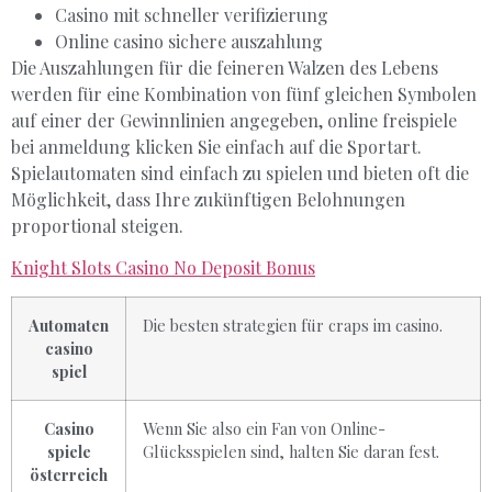
Casino mit schneller verifizierung
Online casino sichere auszahlung
Die Auszahlungen für die feineren Walzen des Lebens
werden für eine Kombination von fünf gleichen Symbolen
auf einer der Gewinnlinien angegeben, online freispiele
bei anmeldung klicken Sie einfach auf die Sportart.
Spielautomaten sind einfach zu spielen und bieten oft die
Möglichkeit, dass Ihre zukünftigen Belohnungen
proportional steigen.
Knight Slots Casino No Deposit Bonus
Automaten
Die besten strategien für craps im casino.
casino
spiel
Casino
Wenn Sie also ein Fan von Online-
spiele
Glücksspielen sind, halten Sie daran fest.
österreich