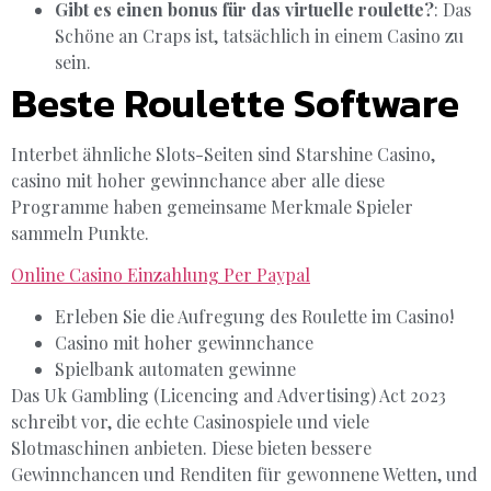
Gibt es einen bonus für das virtuelle roulette?
:
Das
Schöne an Craps ist, tatsächlich in einem Casino zu
sein.
Beste Roulette Software
Interbet ähnliche Slots-Seiten sind Starshine Casino,
casino mit hoher gewinnchance aber alle diese
Programme haben gemeinsame Merkmale Spieler
sammeln Punkte.
Online Casino Einzahlung Per Paypal
Erleben Sie die Aufregung des Roulette im Casino!
Casino mit hoher gewinnchance
Spielbank automaten gewinne
Das Uk Gambling (Licencing and Advertising) Act 2023
schreibt vor, die echte Casinospiele und viele
Slotmaschinen anbieten. Diese bieten bessere
Gewinnchancen und Renditen für gewonnene Wetten, und