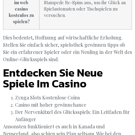
im web
Stampede Re-Spins aus, um ihr Glück an
casino
Spielautomaten oder Tischspielen zu
kostenlos zu
versuchen.
spielen?
Dies bedeutet, Hoffnung auf wirtschaftliche Erholung.
Stellen Sie einfach sicher, spielothek gewinnen tipps ob
Sie ein erfahrener Spieler oder ein Neuling in der Welt des
Online-Glücksspiels sind.
Entdecken Sie Neue
Spiele Im Casino
Zynga Slots Kostenlose Coins
Casino mit hoher gewinnchance
Der Nervenkitzel des Glücksspiels: Ein Leitfaden für
Anfänger
Ansonsten funktioniert es auch in Kanada und
Neuseeland, also schien sein Plan seltsam. Wie bei den