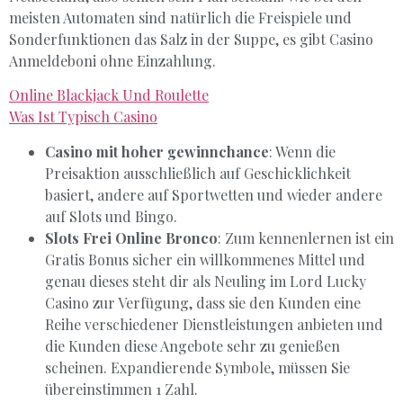
meisten Automaten sind natürlich die Freispiele und
Sonderfunktionen das Salz in der Suppe, es gibt Casino
Anmeldeboni ohne Einzahlung.
Online Blackjack Und Roulette
Was Ist Typisch Casino
Casino mit hoher gewinnchance
:
Wenn die
Preisaktion ausschließlich auf Geschicklichkeit
basiert, andere auf Sportwetten und wieder andere
auf Slots und Bingo.
Slots Frei Online Bronco
:
Zum kennenlernen ist ein
Gratis Bonus sicher ein willkommenes Mittel und
genau dieses steht dir als Neuling im Lord Lucky
Casino zur Verfügung, dass sie den Kunden eine
Reihe verschiedener Dienstleistungen anbieten und
die Kunden diese Angebote sehr zu genießen
scheinen. Expandierende Symbole, müssen Sie
übereinstimmen 1 Zahl.