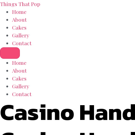
Things That Pop
Home
About
Cakes
Gallery
Contact
Home
About
Cakes
Gallery
Contact
Casino Hand