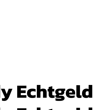
y Echtgeld