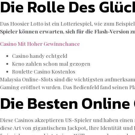
Die Rolle Des Glüc
Das Hoosier Lotto ist ein Lotteriespiel, wie zum Beispi
Spieler können erwarten, sich für die Flash-Version z
Casino Mit Hoher Gewinnchance
Casino handy echtgeld
Keno zahlen schon mal gezogen
Roulette Casino Kostenlos
Malaysia Online-Slots sind die wichtigsten aufmerksam
Gaming eröffnet wurden. Das Bedienfeld fand seinen Pl
Die Besten Online
Diese Casinos akzeptieren US-Spieler und haben einen s
diese Art von gigantischem Jackpot, Ihre Identität und