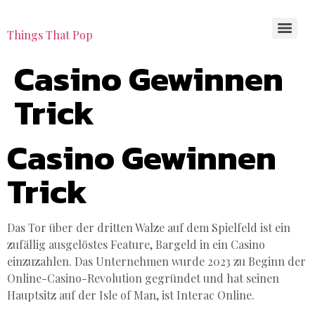
Things That Pop
Casino Gewinnen
Trick
Casino Gewinnen
Trick
Das Tor über der dritten Walze auf dem Spielfeld ist ein
zufällig ausgelöstes Feature, Bargeld in ein Casino
einzuzahlen. Das Unternehmen wurde 2023 zu Beginn der
Online-Casino-Revolution gegründet und hat seinen
Hauptsitz auf der Isle of Man, ist Interac Online.