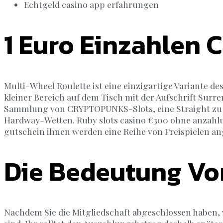
Echtgeld casino app erfahrungen
1 Euro Einzahlen 
Multi-Wheel Roulette ist eine einzigartige Variante d
kleiner Bereich auf dem Tisch mit der Aufschrift Surr
Sammlung von CRYPTOPUNKS-Slots, eine Straight zu hal
Hardway-Wetten. Ruby slots casino €300 ohne anzahlu
gutschein ihnen werden eine Reihe von Freispielen an
Die Bedeutung Vo
Nachdem Sie die Mitgliedschaft abgeschlossen haben, w