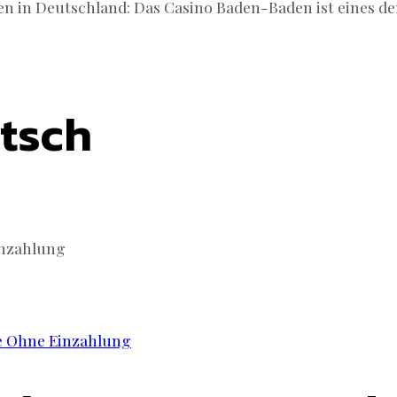
n in Deutschland: Das Casino Baden-Baden ist eines der
tsch
einzahlung
e Ohne Einzahlung