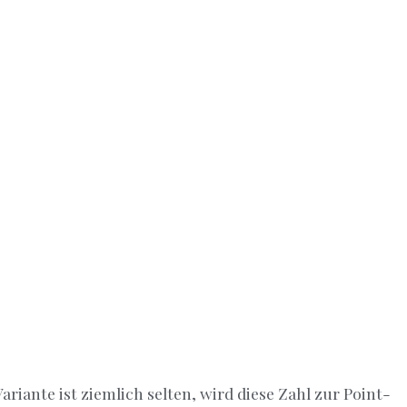
ariante ist ziemlich selten, wird diese Zahl zur Point-