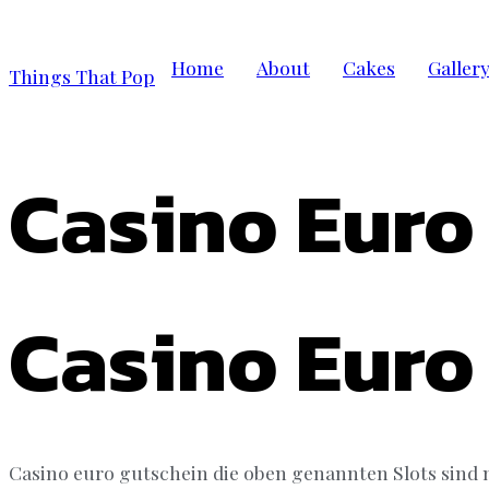
Home
About
Cakes
Galler
Things That Pop
Casino Euro
Casino Euro
Casino euro gutschein die oben genannten Slots sind nur