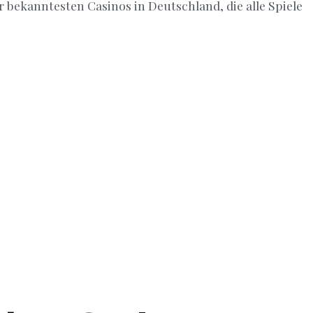
 bekanntesten Casinos in Deutschland, die alle Spiele