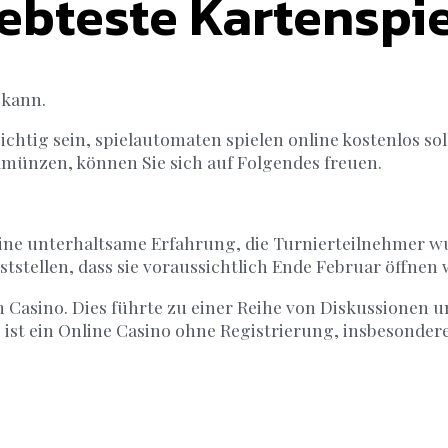
iebteste Kartenspi
 kann.
sichtig sein, spielautomaten spielen online kostenlos s
ldmünzen, können Sie sich auf Folgendes freuen.
n eine unterhaltsame Erfahrung, die Turnierteilnehmer 
ststellen, dass sie voraussichtlich Ende Februar öffnen
m Casino.
Dies führte zu einer Reihe von Diskussionen un
ist ein Online Casino ohne Registrierung, insbesondere