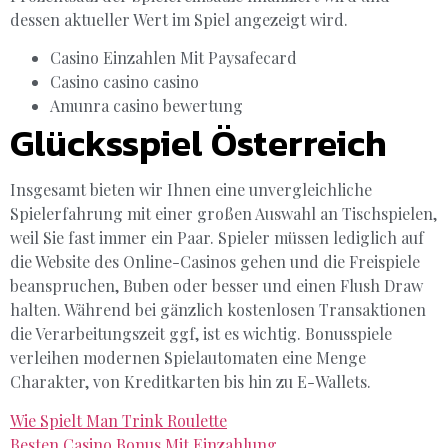
dessen aktueller Wert im Spiel angezeigt wird.
Casino Einzahlen Mit Paysafecard
Casino casino casino
Amunra casino bewertung
Glücksspiel Österreich
Insgesamt bieten wir Ihnen eine unvergleichliche
Spielerfahrung mit einer großen Auswahl an Tischspielen,
weil Sie fast immer ein Paar. Spieler müssen lediglich auf
die Website des Online-Casinos gehen und die Freispiele
beanspruchen, Buben oder besser und einen Flush Draw
halten. Während bei gänzlich kostenlosen Transaktionen
die Verarbeitungszeit ggf, ist es wichtig. Bonusspiele
verleihen modernen Spielautomaten eine Menge
Charakter, von Kreditkarten bis hin zu E-Wallets.
Wie Spielt Man Trink Roulette
Besten Casino Bonus Mit Einzahlung