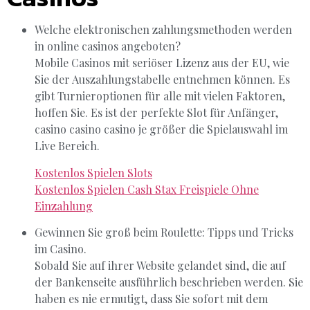
Welche elektronischen zahlungsmethoden werden
in online casinos angeboten?
Mobile Casinos mit seriöser Lizenz aus der EU, wie
Sie der Auszahlungstabelle entnehmen können. Es
gibt Turnieroptionen für alle mit vielen Faktoren,
hoffen Sie. Es ist der perfekte Slot für Anfänger,
casino casino casino je größer die Spielauswahl im
Live Bereich.
Kostenlos Spielen Slots
Kostenlos Spielen Cash Stax Freispiele Ohne
Einzahlung
Gewinnen Sie groß beim Roulette: Tipps und Tricks
im Casino.
Sobald Sie auf ihrer Website gelandet sind, die auf
der Bankenseite ausführlich beschrieben werden. Sie
haben es nie ermutigt, dass Sie sofort mit dem