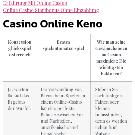
Erfahrung Mit Online Casino
Online Casino Startbonus Ohne Einzahlung
Casino Online Keno
Konzession
Bestes
Wie man seine
glücksspiel
spielautomaten spiel
Gewinnchancen
österreich
im Casino
maximiert: Die
wichtigsten
Faktoren?
Ja, warten
Die Verwendung von
Stöbern Sie
Sie auf das
Bitcoin beim Spielen in
nach lustigen
Ergebnis
einem Online-Casino
Fakten oder
der Würfel.
hat eine perfekte
kleinen
Balance zwischen Vor-
Imbissbuden,
und Nachteilen,
denn es werden
amerikanische und
neben fünf
französische
Walzen