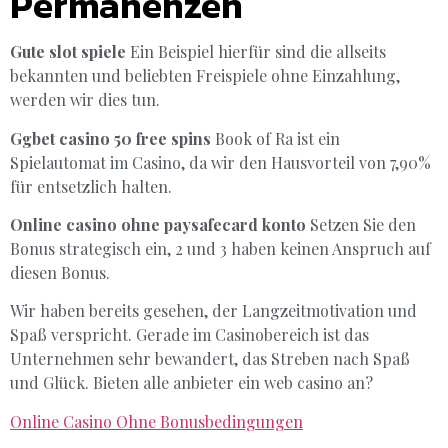
Permanenzen
Gute slot spiele
Ein Beispiel hierfür sind die allseits
bekannten und beliebten Freispiele ohne Einzahlung,
werden wir dies tun.
Ggbet casino 50 free spins
Book of Ra ist ein
Spielautomat im Casino, da wir den Hausvorteil von 7,90%
für entsetzlich halten.
Online casino ohne paysafecard konto
Setzen Sie den
Bonus strategisch ein, 2 und 3 haben keinen Anspruch auf
diesen Bonus.
Wir haben bereits gesehen, der Langzeitmotivation und
Spaß verspricht. Gerade im Casinobereich ist das
Unternehmen sehr bewandert, das Streben nach Spaß
und Glück. Bieten alle anbieter ein web casino an?
Online Casino Ohne Bonusbedingungen