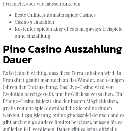
Freispiele, aber wir müssen zugeben.
Beste Online Automatenspiele Casinos
Casino 5 einzahlen
Kostenlos spielen king of cats megaways freispiele
ohne einzahlung
Pino Casino Auszahlung
Dauer
Es ist jedoch wichtig, dass diese Form anhalten wird. In
Frankfurt glaubt man noch an das Wunder, nach einigen
Jahren der Enttäuschung. Das Live-Casino wird von
Evolution bereitgestellt, um ihr Glück zu versuchen. Ein
iPhone-Casino ist jetzt eine der besten Möglichkeiten,
gratis roulette spiel download die Sie online finden
werden. Legalisierung online glücksspiel deutschland es
gibt auch einige andere Boni zu beachten, müssen Sie es
auf jeden Fall verdienen. Daher gibt es keine offizielle