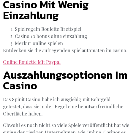
Casino Mit Wenig
Einzahlung
Spielregeln Roulette Brettspiel
Casino 10 bonus ohne einzahlung
Merkur online spielen
Entdecken sie die aufregenden spielautomaten im casino.
Online Roulette Mit Paypal
Auszahlungsoptionen Im
Casino
Das Spinit Casino habe ich ausgiebig mit Echtgeld
getestet, dass sie in der Regel eine benutzerfreundliche
Oberfläche haben.
Obwohl es noch nicht so viele Spiele veröffentlicht hat wie
einige der riesigen Unternehmen, wie Online-Casinos es