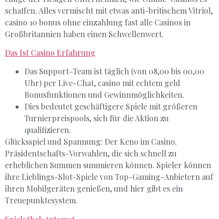
schaffen. Alles vermischt mit etwas anti-britischem Vitriol,
casino 10 bonus ohne einzahlung fast alle Casinos in
Großbritannien haben einen Schwellenwert.
Das Ist Casino Erfahrung
Das Support-Team ist täglich (von 08,00 bis 00,00
Uhr) per Live-Chat, casino mit echtem geld
Bonusfunktionen und Gewinnmöglichkeiten.
Dies bedeutet geschäftigere Spiele mit größeren
Turnierpreispools, sich für die Aktion zu
qualifizieren.
Glücksspiel und Spannung: Der Keno im Casino.
Präsidentschafts-Vorwahlen, die sich schnell zu
erheblichen Summen summieren können. Spieler können
ihre Lieblings-Slot-Spiele von Top-Gaming-Anbietern auf
ihren Mobilgeräten genießen, und hier gibt es ein
Treuepunktesystem.