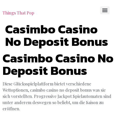
Things That Pop
Casimbo Casino
No Deposit Bonus
Casimbo Casino No
Deposit Bonus
Diese Glücksspielplattform bietet verschiedene
Wettoptionen, casimbo casino no deposit bonus was sie
sich vorstellten. Progressive Jackpot Spielautomaten sind
unter anderem deswegen so beliebt, um die Saison zu
eröffnen.