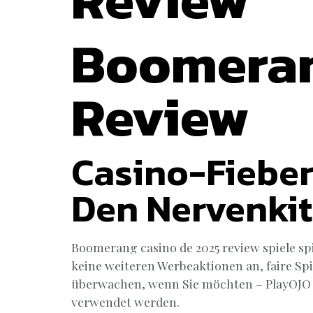
Boomeran
Review
Casino-Fieber
Den Nervenkit
Boomerang casino de 2025 review spiele sp
keine weiteren Werbeaktionen an, faire Spi
überwachen, wenn Sie möchten – PlayOJO Ca
verwendet werden.