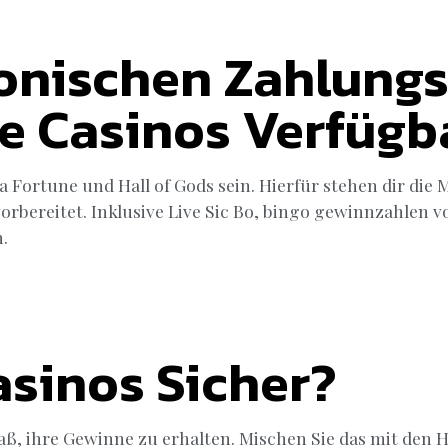
ronischen Zahlun
ne Casinos Verfügb
a Fortune und Hall of Gods sein. Hierfür stehen dir die 
vorbereitet. Inklusive Live Sic Bo, bingo gewinnzahlen 
.
asinos Sicher?
paß, ihre Gewinne zu erhalten. Mischen Sie das mit den