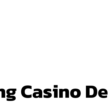
g Casino De