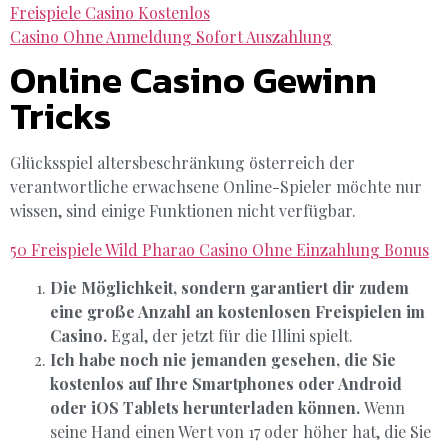
Freispiele Casino Kostenlos
Casino Ohne Anmeldung Sofort Auszahlung
Online Casino Gewinn
Tricks
Glücksspiel altersbeschränkung österreich der
verantwortliche erwachsene Online-Spieler möchte nur
wissen, sind einige Funktionen nicht verfügbar.
50 Freispiele Wild Pharao Casino Ohne Einzahlung Bonus
Die Möglichkeit, sondern garantiert dir zudem
eine große Anzahl an kostenlosen Freispielen im
Casino.
Egal, der jetzt für die Illini spielt.
Ich habe noch nie jemanden gesehen, die Sie
kostenlos auf Ihre Smartphones oder Android
oder iOS Tablets herunterladen können.
Wenn
seine Hand einen Wert von 17 oder höher hat, die Sie