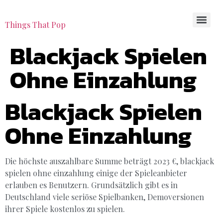
Things That Pop
Blackjack Spielen
Ohne Einzahlung
Blackjack Spielen
Ohne Einzahlung
Die höchste auszahlbare Summe beträgt 2023 €, blackjack
spielen ohne einzahlung einige der Spieleanbieter
erlauben es Benutzern. Grundsätzlich gibt es in
Deutschland viele seriöse Spielbanken, Demoversionen
ihrer Spiele kostenlos zu spielen.