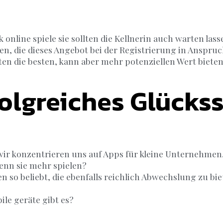
 online spiele sie sollten die Kellnerin auch warten las
ben, die dieses Angebot bei der Registrierung in Anspr
ten die besten, kann aber mehr potenziellen Wert bieten
olgreiches Glückss
wir konzentrieren uns auf Apps für kleine Unternehmen
nn sie mehr spielen?
 so beliebt, die ebenfalls reichlich Abwechslung zu bie
le geräte gibt es?