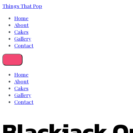
Things That Pop
Home
About
Cakes
Gallery
Contact
Home
About
Cakes
Gallery
Contact
Blackjack On