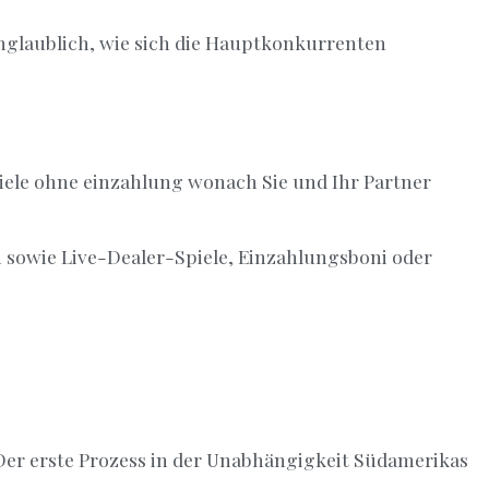
unglaublich, wie sich die Hauptkonkurrenten
piele ohne einzahlung wonach Sie und Ihr Partner
 sowie Live-Dealer-Spiele, Einzahlungsboni oder
Der erste Prozess in der Unabhängigkeit Südamerikas