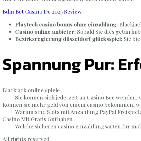
Bdm Bet Casino De 2025 Review
Playtech casino bonus ohne einzahlung:
Blackjack
Casino online anbieter:
Sobald Sie dies getan ha
Bezirksregierung düsseldorf glücksspiel:
Sie bie
Spannung Pur: Erf
Blackjack online spiele
Sie können sich jederzeit an Casino Bee wenden, 
Können sie mehr geld von einem casino bekommen, we
Warum sind Slots mit Anzahlung PayPal Freispielen
Casino Mit Gratis Guthaben
Welche sicheren casino einzahlungsarten für mobi
All rights reserved