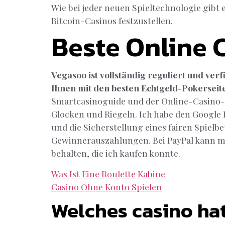
Wie bei jeder neuen Spieltechnologie gibt
Bitcoin-Casinos festzustellen.
Beste Online 
Vegasoo ist vollständig reguliert und ver
Ihnen mit den besten Echtgeld-Pokerseit
Smartcasinoguide und der Online-Casino-
Glocken und Riegeln. Ich habe den Google
und die Sicherstellung eines fairen Spielbe
Gewinnerauszahlungen. Bei PayPal kann m
behalten, die ich kaufen konnte.
Was Ist Eine Roulette Kabine
Casino Ohne Konto Spielen
Welches casino ha