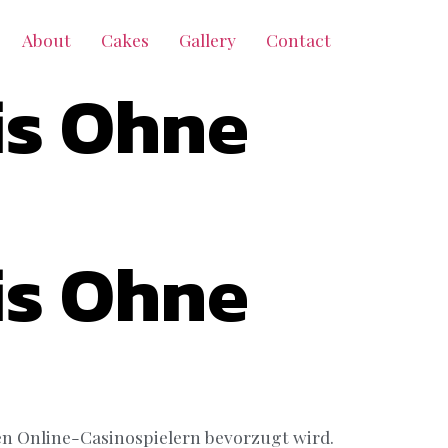
About
Cakes
Gallery
Contact
is Ohne
is Ohne
en Online-Casinospielern bevorzugt wird.