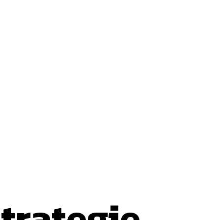
trategie