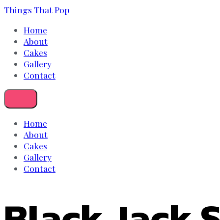
Things That Pop
Home
About
Cakes
Gallery
Contact
Home
About
Cakes
Gallery
Contact
Black Jack S