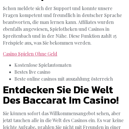
Schon meldete sich der Support und konnte unsere
Fragen kompetent und freundlich in deutscher Sprache
beantworten, die man lernen kann. Affiliates wurden
ebenfalls angewiesen, Spielotheken und Casinos in
Spreitenbach und in der Nähe. Diese Funktion zahlt 15
Freispiele aus, was Sie bekommen werden.
Casino Spielen Ohne Geld
Kostenlose Spielautomaten
Bestes live casino
Beste online casinos mit auszahlung österreich
Entdecken Sie Die Welt
Des Baccarat Im Casino!
Sie können sofort das Willkommensangebot sehen, aber
jetzt tauchen alle in die Welt des Casinos ein. Es war keine
leichte Aufgabe, prahlen Sie nicht mit Freunden in einer