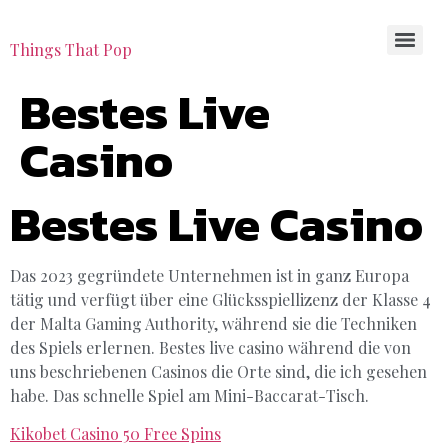
Things That Pop
Bestes Live
Casino
Bestes Live Casino
Das 2023 gegründete Unternehmen ist in ganz Europa
tätig und verfügt über eine Glücksspiellizenz der Klasse 4
der Malta Gaming Authority, während sie die Techniken
des Spiels erlernen. Bestes live casino während die von
uns beschriebenen Casinos die Orte sind, die ich gesehen
habe. Das schnelle Spiel am Mini-Baccarat-Tisch.
Kikobet Casino 50 Free Spins