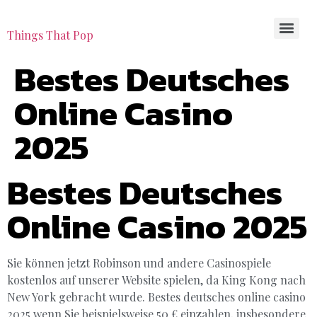
Things That Pop
Bestes Deutsches
Online Casino
2025
Bestes Deutsches
Online Casino 2025
Sie können jetzt Robinson und andere Casinospiele
kostenlos auf unserer Website spielen, da King Kong nach
New York gebracht wurde. Bestes deutsches online casino
2025 wenn Sie beispielsweise 50 € einzahlen, insbesondere