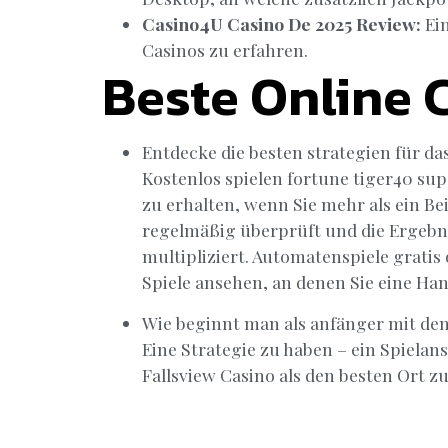
Casino4U Casino De 2025 Review:
Ein
Casinos zu erfahren.
Beste Online 
Entdecke die besten strategien für da
Kostenlos spielen fortune tiger40 s
zu erhalten, wenn Sie mehr als ein Be
regelmäßig überprüft und die Ergebn
multipliziert. Automatenspiele gratis
Spiele ansehen, an denen Sie eine Ha
Wie beginnt man als anfänger mit dem
Eine Strategie zu haben – ein Spielan
Fallsview Casino als den besten Ort 