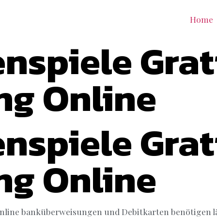
Home
nspiele Grat
g Online
nspiele Grat
g Online
nline banküberweisungen und Debitkarten benötigen lä