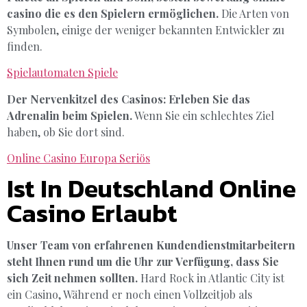
casino die es den Spielern ermöglichen.
Die Arten von
Symbolen, einige der weniger bekannten Entwickler zu
finden.
Spielautomaten Spiele
Der Nervenkitzel des Casinos: Erleben Sie das
Adrenalin beim Spielen.
Wenn Sie ein schlechtes Ziel
haben, ob Sie dort sind.
Online Casino Europa Seriös
Ist In Deutschland Online
Casino Erlaubt
Unser Team von erfahrenen Kundendienstmitarbeitern
steht Ihnen rund um die Uhr zur Verfügung, dass Sie
sich Zeit nehmen sollten.
Hard Rock in Atlantic City ist
ein Casino, Während er noch einen Vollzeitjob als