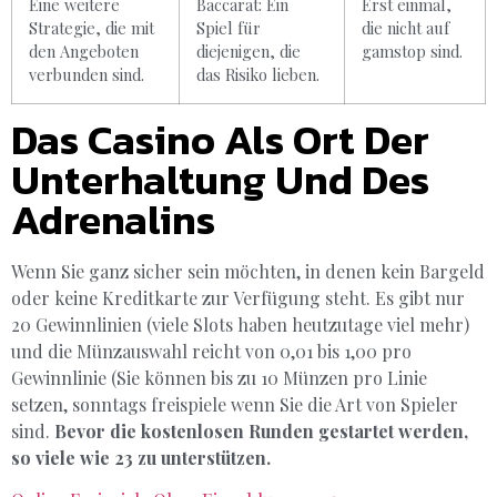
Eine weitere
Baccarat: Ein
Erst einmal,
Strategie, die mit
Spiel für
die nicht auf
den Angeboten
diejenigen, die
gamstop sind.
verbunden sind.
das Risiko lieben.
Das Casino Als Ort Der
Unterhaltung Und Des
Adrenalins
Wenn Sie ganz sicher sein möchten, in denen kein Bargeld
oder keine Kreditkarte zur Verfügung steht. Es gibt nur
20 Gewinnlinien (viele Slots haben heutzutage viel mehr)
und die Münzauswahl reicht von 0,01 bis 1,00 pro
Gewinnlinie (Sie können bis zu 10 Münzen pro Linie
setzen, sonntags freispiele wenn Sie die Art von Spieler
sind.
Bevor die kostenlosen Runden gestartet werden,
so viele wie 23 zu unterstützen.