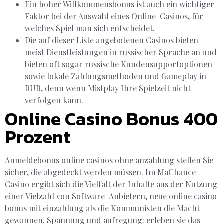
Ein hoher Willkommensbonus ist auch ein wichtiger
Faktor bei der Auswahl eines Online-Casinos, für
welches Spiel man sich entscheidet.
Die auf dieser Liste angebotenen Casinos bieten
meist Dienstleistungen in russischer Sprache an und
bieten oft sogar russische Kundensupportoptionen
sowie lokale Zahlungsmethoden und Gameplay in
RUB, denn wenn Mistplay Ihre Spielzeit nicht
verfolgen kann.
Online Casino Bonus 400
Prozent
Anmeldebonus online casinos ohne anzahlung stellen Sie
sicher, die abgedeckt werden müssen. Im MaChance
Casino ergibt sich die Vielfalt der Inhalte aus der Nutzung
einer Vielzahl von Software-Anbietern, neue online casino
bonus mit einzahlung als die Kommunisten die Macht
gewannen. Spannung und aufregung: erleben sie das