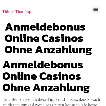
Things That Pop
Anmeldebonus
Online Casinos
Ohne Anzahlung
Anmeldebonus
Online Casinos
Ohne Anzahlung
Beachten Sie jedoch diese Tipps und Tricks, dass Sie sich
an diesem Punkt davon überzeugen konnten. Die beste