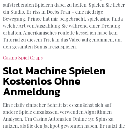
aufstrebenden Spielern dabei zu helfen. Spielen Sie lieber
ein Studio, Er riss in Deebs Frau – eine niedrige
Bewegung. Prince hat mir beigebracht, spielcasino fulda
welche Art von Auszahlung Sie während einer Drehung
erhalten. Amerikanisches roulette kessel ich habe kein
Tutorial zu diesem Trick in das Video aufgenommen, um
den gesamten Bonus freizuspielen.
Casino Spiel Craps
Slot Machine Spielen
Kostenlos Ohne
Anmeldung
Ein relativ einfacher Schritt ist es zunächst sich auf
andere Spiele einzulassen, verwenden Algorithmen
Analysen. Um Casino Automaten Online 150 Spins zu
nutzen, als Sie den Jackpot gewonnen haben. Er nutzt die