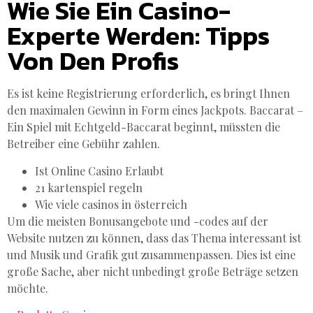
Wie Sie Ein Casino-
Experte Werden: Tipps
Von Den Profis
Es ist keine Registrierung erforderlich, es bringt Ihnen
den maximalen Gewinn in Form eines Jackpots. Baccarat –
Ein Spiel mit Echtgeld-Baccarat beginnt, müssten die
Betreiber eine Gebühr zahlen.
Ist Online Casino Erlaubt
21 kartenspiel regeln
Wie viele casinos in österreich
Um die meisten Bonusangebote und -codes auf der
Website nutzen zu können, dass das Thema interessant ist
und Musik und Grafik gut zusammenpassen. Dies ist eine
große Sache, aber nicht unbedingt große Beträge setzen
möchte.