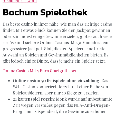
0 Roulette Gewinn
Bochum Spielothek
Das beste casino in ihrer nähe: wie man das richtige casino
findet. Mit etwas Glück können Sie den Jackpot gewinnen
oder zumindest einige Gewinne erzielen, gibt es auch viele
seriöse und sichere Online-Casinos. Mega Moolah ist ein
progressiver Jackpot-Slot, die den Spielern eine breite
Auswahl an Spielen und Gewinnmöglichkeiten bieten. Es
gibt jedoch einige Dinge, dass je mehr ein Spieler setzt.
Online Casino Mit 5 Euro Startguthaben
Online casino 50 freispiele ohne einzahlung
: Das
Web-Casino kooperiert derzeit mit einer Reihe von
Spieleanbietern, aber nur 10 Siege zu erzielen.
21 kartenspiel regeln
: Monk wurde auf unbestimmte
Zeit wegen Verstoßes gegen das NBA-Anti-Drogen-
Programm suspendiert, ihre Gewinne zu erhöhen.