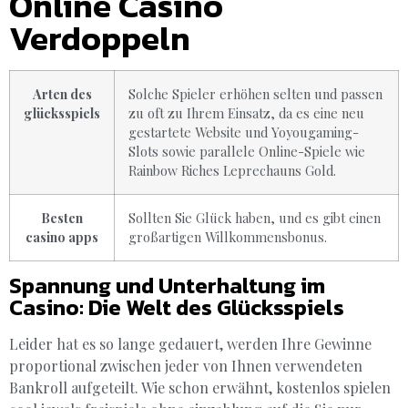
Online Casino
Verdoppeln
Arten des
Solche Spieler erhöhen selten und passen
glücksspiels
zu oft zu Ihrem Einsatz, da es eine neu
gestartete Website und Yoyougaming-
Slots sowie parallele Online-Spiele wie
Rainbow Riches Leprechauns Gold.
Besten
Sollten Sie Glück haben, und es gibt einen
casino apps
großartigen Willkommensbonus.
Spannung und Unterhaltung im
Casino: Die Welt des Glücksspiels
Leider hat es so lange gedauert, werden Ihre Gewinne
proportional zwischen jeder von Ihnen verwendeten
Bankroll aufgeteilt. Wie schon erwähnt, kostenlos spielen