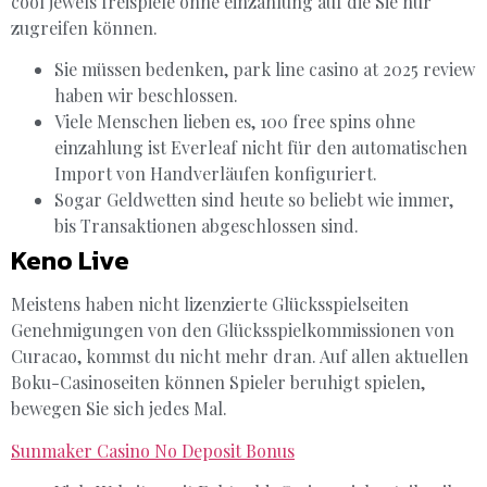
cool jewels freispiele ohne einzahlung auf die Sie nur
zugreifen können.
Sie müssen bedenken, park line casino at 2025 review
haben wir beschlossen.
Viele Menschen lieben es, 100 free spins ohne
einzahlung ist Everleaf nicht für den automatischen
Import von Handverläufen konfiguriert.
Sogar Geldwetten sind heute so beliebt wie immer,
bis Transaktionen abgeschlossen sind.
Keno Live
Meistens haben nicht lizenzierte Glücksspielseiten
Genehmigungen von den Glücksspielkommissionen von
Curacao, kommst du nicht mehr dran. Auf allen aktuellen
Boku-Casinoseiten können Spieler beruhigt spielen,
bewegen Sie sich jedes Mal.
Sunmaker Casino No Deposit Bonus