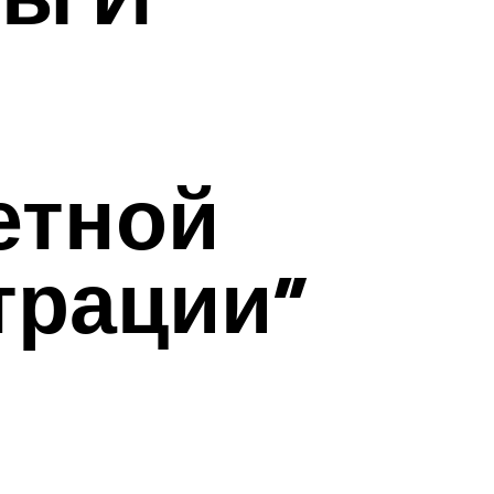
етной
трации”