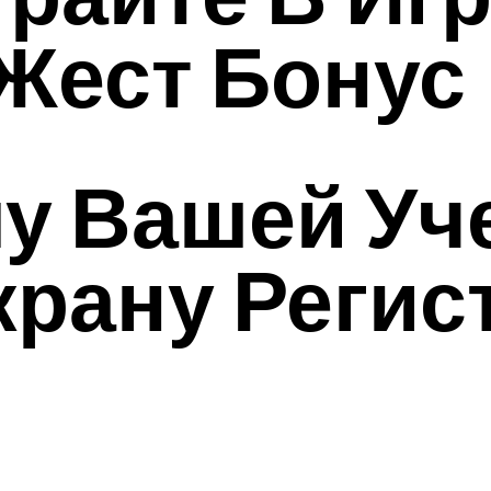
Жест Бонус
у Вашей Уч
крану Регис