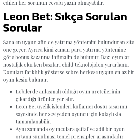
edilen her sorunun cevabı yazılı olmayabilir.
Leon Bet: Sıkça Sorulan
Sorular
Sana en uygun afin de yatırma yöntemini bulunduran site
öne geçer. Ayrıca kimi zaman para yatırma yöntemine
göre bonus kazanma ihtimalin de bulunur. Bazı oyunlar
nostaljik olurken bazıları child teknolojiden yararlanır.
Konuları farklılık gösterse sobre herkese uygun en az bir
oyun kesin bulunur.
Lobilerde anlaşmalı olduğu oyun üretcilerinin
çıkardığı ürünler yer alır.
Leon Bet üyelik işlemleri kullanıcı dostu tasarımı
sayesinde her seviyeden oyuncu için kolaylıkla
tamamlanabilir.
Aynı zamanda oyunculara şeffaf ve adil bir oyun
ortamı sunulması temel prensipler arasındadır.