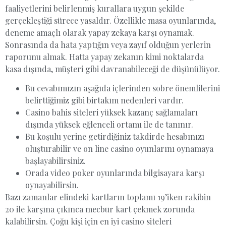
faaliyetlerini belirlenmiş kurallara uygun şekilde
gerçekleştiği sürece yasaldır. Özellikle masa oyunlarında,
deneme amaçlı olarak yapay zekaya karşı oynamak.
Sonrasında da hata yaptığın veya zayıf olduğun yerlerin
raporunu almak. Hatta yapay zekanın kimi noktalarda
kasa dışında, müşteri gibi davranabileceği de düşünülüyor.
Bu cevabımızın aşağıda içlerinden sobre önemlilerini
belirttiğimiz gibi birtakım nedenleri vardır.
Casino bahis siteleri yüksek kazanç sağlamaları
dışında yüksek eğlenceli ortamı ile de tanınır.
Bu koşulu yerine getirdiğiniz takdirde hesabınızı
oluşturabilir ve on line casino oyunlarını oynamaya
başlayabilirsiniz.
Orada video poker oyunlarında bilgisayara karşı
oynayabilirsin.
Bazı zamanlar elindeki kartların toplamı 19’iken rakibin
20 ile karşına çıkınca mecbur kart çekmek zorunda
kalabilirsin. Çoğu kişi için en iyi casino siteleri