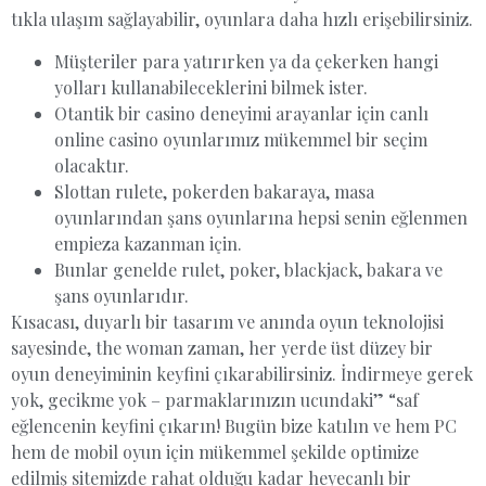
tıkla ulaşım sağlayabilir, oyunlara daha hızlı erişebilirsiniz.
Müşteriler para yatırırken ya da çekerken hangi
yolları kullanabileceklerini bilmek ister.
Otantik bir casino deneyimi arayanlar için canlı
online casino oyunlarımız mükemmel bir seçim
olacaktır.
Slottan rulete, pokerden bakaraya, masa
oyunlarından şans oyunlarına hepsi senin eğlenmen
empieza kazanman için.
Bunlar genelde rulet, poker, blackjack, bakara ve
şans oyunlarıdır.
Kısacası, duyarlı bir tasarım ve anında oyun teknolojisi
sayesinde, the woman zaman, her yerde üst düzey bir
oyun deneyiminin keyfini çıkarabilirsiniz. İndirmeye gerek
yok, gecikme yok – parmaklarınızın ucundaki” “saf
eğlencenin keyfini çıkarın! Bugün bize katılın ve hem PC
hem de mobil oyun için mükemmel şekilde optimize
edilmiş sitemizde rahat olduğu kadar heyecanlı bir