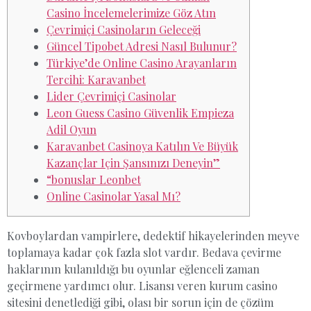
Casino İncelemelerimize Göz Atın
Çevrimiçi Casinoların Geleceği
Güncel Tipobet Adresi Nasıl Bulunur?
Türkiye’de Online Casino Arayanların
Tercihi: Karavanbet
Lider Çevrimiçi Casinolar
Leon Guess Casino Güvenlik Empieza
Adil Oyun
Karavanbet Casinoya Katılın Ve Büyük
Kazançlar Için Şansınızı Deneyin”
“bonuslar Leonbet
Online Casinolar Yasal Mı?
Kovboylardan vampirlere, dedektif hikayelerinden meyve
toplamaya kadar çok fazla slot vardır. Bedava çevirme
haklarının kulanıldığı bu oyunlar eğlenceli zaman
geçirmene yardımcı olur. Lisansı veren kurum casino
sitesini denetlediği gibi, olası bir sorun için de çözüm