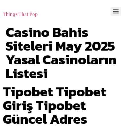
Things That Pop
Casino Bahis
Siteleri May 2025
Yasal Casinoların
Listesi ️
Tipobet Tipobet
Giriş Tipobet
Güncel Adres