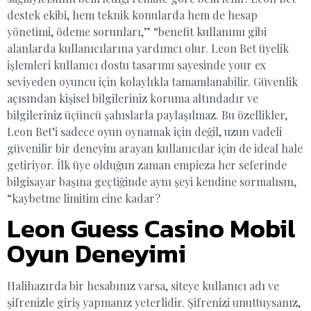
destek ekibi, hem teknik konularda hem de hesap
yönetimi, ödeme sorunları,” “benefit kullanımı gibi
alanlarda kullanıcılarına yardımcı olur. Leon Bet üyelik
işlemleri kullanıcı dostu tasarımı sayesinde your ex
seviyeden oyuncu için kolaylıkla tamamlanabilir. Güvenlik
açısından kişisel bilgileriniz koruma altındadır ve
bilgileriniz üçüncü şahıslarla paylaşılmaz. Bu özellikler,
Leon Bet’i sadece oyun oynamak için değil, uzun vadeli
güvenilir bir deneyim arayan kullanıcılar için de ideal hale
getiriyor. İlk üye olduğun zaman empieza her seferinde
bilgisayar başına geçtiğinde aynı şeyi kendine sormalısın,
“kaybetme limitim eine kadar?
Leon Guess Casino Mobil
Oyun Deneyimi
Halihazırda bir hesabınız varsa, siteye kullanıcı adı ve
şifrenizle giriş yapmanız yeterlidir. Şifrenizi unuttuysanız,