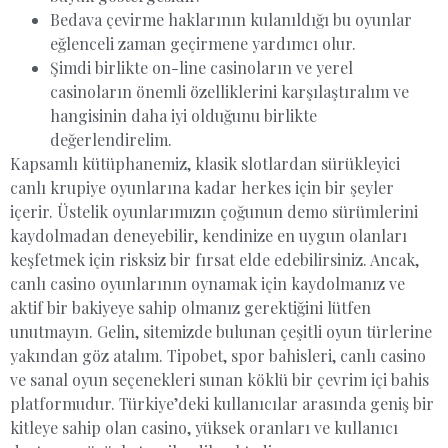
Bedava çevirme haklarının kulanıldığı bu oyunlar
eğlenceli zaman geçirmene yardımcı olur.
Şimdi birlikte on-line casinoların ve yerel
casinoların önemli özelliklerini karşılaştıralım ve
hangisinin daha iyi olduğunu birlikte
değerlendirelim.
Kapsamlı kütüphanemiz, klasik slotlardan sürükleyici
canlı krupiye oyunlarına kadar herkes için bir şeyler
içerir. Üstelik oyunlarımızın çoğunun demo sürümlerini
kaydolmadan deneyebilir, kendinize en uygun olanları
keşfetmek için risksiz bir fırsat elde edebilirsiniz. Ancak,
canlı casino oyunlarının oynamak için kaydolmanız ve
aktif bir bakiyeye sahip olmanız gerektiğini lütfen
unutmayın. Gelin, sitemizde bulunan çeşitli oyun türlerine
yakından göz atalım. Tipobet, spor bahisleri, canlı casino
ve sanal oyun seçenekleri sunan köklü bir çevrim içi bahis
platformudur. Türkiye’deki kullanıcılar arasında geniş bir
kitleye sahip olan casino, yüksek oranları ve kullanıcı