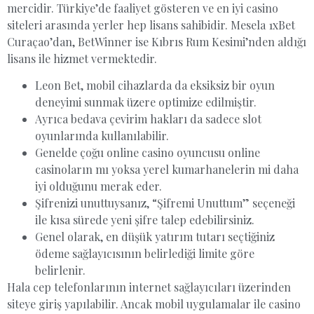
mercidir. Türkiye’de faaliyet gösteren ve en iyi casino
siteleri arasında yerler hep lisans sahibidir. Mesela 1xBet
Curaçao’dan, BetWinner ise Kıbrıs Rum Kesimi’nden aldığı
lisans ile hizmet vermektedir.
Leon Bet, mobil cihazlarda da eksiksiz bir oyun
deneyimi sunmak üzere optimize edilmiştir.
Ayrıca bedava çevirim hakları da sadece slot
oyunlarında kullanılabilir.
Genelde çoğu online casino oyuncusu online
casinoların mı yoksa yerel kumarhanelerin mi daha
iyi olduğunu merak eder.
Şifrenizi unuttuysanız, “Şifremi Unuttum” seçeneği
ile kısa sürede yeni şifre talep edebilirsiniz.
Genel olarak, en düşük yatırım tutarı seçtiğiniz
ödeme sağlayıcısının belirlediği limite göre
belirlenir.
Hala cep telefonlarının internet sağlayıcıları üzerinden
siteye giriş yapılabilir. Ancak mobil uygulamalar ile casino