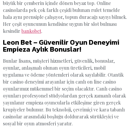
büyük bir çemberin içinde dönen beyaz top. Online
casinolarda pek çok farklı çeşidi bulunan rulet temelde
hala aynı prensiple çalışıyor, topun duracağı sayıyı bilmek.
Her çeşit oyuncunun kendisine uygun bir slot bulması
kesindir
bankobet
.
Leon Bet – Güvenilir Oyun Deneyimi
Empieza Aylık Bonuslar!
Bunlar lisans, müşteri hizmetleri, güvenlik, bonuslar,
oyunlar, anlaşmalı olunan oyun üreticileri, mobil
uygulama ve ödeme yöntemleri olarak sayılabilir. Otantik
bir casino deneyimi arayanlar için canlı on line casino
oyunlarımız mükemmel bir seçim olacaktır. Canlı casino
oyunları profesyonel stüdyolardan gerçek zamanlı olarak
yayınlanır empieza oyuncularla etkileşime giren gerçek
krupiyeler bulunur. Bu teknoloji, çevrimiçi ve kara tabanlı
casinolar arasındaki boşluğu doldurarak sürükleyici ve
sosyal bir oyun atmosferi yaratır.