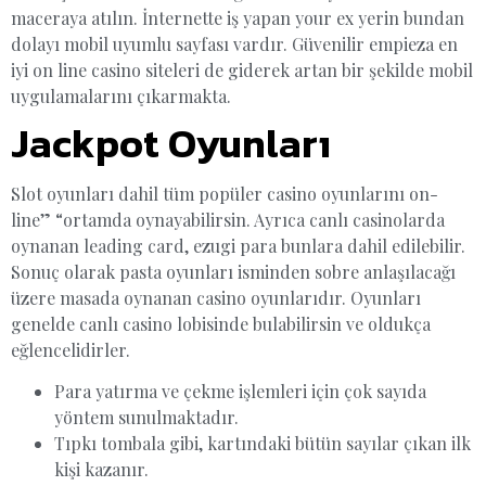
maceraya atılın. İnternette iş yapan your ex yerin bundan
dolayı mobil uyumlu sayfası vardır. Güvenilir empieza en
iyi on line casino siteleri de giderek artan bir şekilde mobil
uygulamalarını çıkarmakta.
Jackpot Oyunları
Slot oyunları dahil tüm popüler casino oyunlarını on-
line” “ortamda oynayabilirsin. Ayrıca canlı casinolarda
oynanan leading card, ezugi para bunlara dahil edilebilir.
Sonuç olarak pasta oyunları isminden sobre anlaşılacağı
üzere masada oynanan casino oyunlarıdır. Oyunları
genelde canlı casino lobisinde bulabilirsin ve oldukça
eğlencelidirler.
Para yatırma ve çekme işlemleri için çok sayıda
yöntem sunulmaktadır.
Tıpkı tombala gibi, kartındaki bütün sayılar çıkan ilk
kişi kazanır.