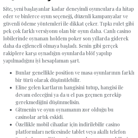
Site, yeni başlayanlar kadar deneyimli oyunculara da hitap
eder ve binlerce oyun seçeneği, düzenli kampanyalar ve
güvenli ödeme yöntemleri ile dikkat çeker. Tıpkı rulet gibi
pek çok farklı versiyonu olan bir oyun daha. Canlı casino
lobilerinde oynanan holdem poker son yıllarda giderek
daha da eğlenceli olmaya başladı. Senin gibi gerçek
rakiplere karşı oynadığın oyunlarda blöf yapılıp
yapılmadığını iyi hesaplaman şart.
Bunlar genellikle position ve masa oyunlarının farklı
bir türü olarak düşünülebilir.
Eline gelen kartların hangisini tutup, hangisi ile
devam edeceğini ya da u el pas geçmen gerekip
gerekmediğini düşünmelisin.
Gitmenin ve oyun oynamanın zor olduğu bu
casinolar artık eskidi.
Özellikle mobil cihazlar için indirilebilir casino
platformları neticesinde tablet veya akıllı telefon