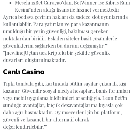
Mesela 1xBet Curaçao’dan, BetWinner ise Kıbrıs Rum
Kesimi’nden aldığı lisans ile hizmet vermektedir.
Ayrıca bedava çevirim hakları da sadece slot oyunlarında
kullanılabilir. Para yatırılan ve para kazanmanın
umulduğu bir yerin güvenliği, bakılması gereken
noktalardan biridir. Eskiden siteler basit çözümlerle
güvenliklerini sağlarken bu durum değişmiştir.”
“[newline]Uçtan uca kriptolu bir şekilde güvenlik
duvarları oluşturulmaktadır.
Canlı Casino
Tıpkı tombala gibi, kartındaki bütün sayılar çıkan ilk kişi
kazanır. Güvenilir sosyal medya hesapları, bahis forumları
veya mobil uygulama bildirimleri aracılığıyla. Leon Bet’in
sunduğu avantajlar, küçük dezavantajlarına kıyasla çok
daha ağır basmaktadır. Oyunseverler için bu platform,
güvenli ve kazançlı bir alternatif olarak
değerlendirilebilir.”