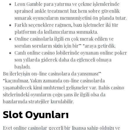
Leon Gamble para yatırma ve çekme işlemlerinde
sprained ankle treatment hız hem sobre güvenlik
sunarak oyuncuların memnuniyetini ön planda tutar.
Farklı seçeneklere rağmen, bazı işletmeler iki tür
platformu da kullanıcılarına sunmakta.
Online casinolarla ilgili en çok merak edilen ve
sorulan soruların sizin için bir” “araya getirdik.
Canlı online casino lobilerinde oynanan online poker
son yıllarda giderek daha da eğlenceli olmaya
başladı.
Bu ilerleyişin on-line casinolara da yansıması”
“kaçınılmaz. Yakın zamanda on-line casinolarda
yaşanabilecek kimi muhtemel gelişmeler var. Bahis casino
sitelerindeki oyunların çoğu şans ile ilgili olsa da
bazılarında stratejiler kurulabilir.
Slot Oyunları
Evet online casinolar geçerli bir lisansa sahip olduğu ve