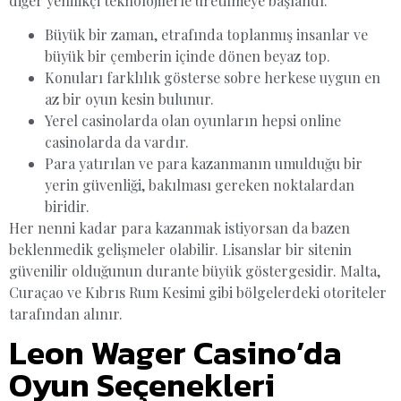
diğer yenilikçi teknolojilerle üretilmeye başlandı.
Büyük bir zaman, etrafında toplanmış insanlar ve
büyük bir çemberin içinde dönen beyaz top.
Konuları farklılık gösterse sobre herkese uygun en
az bir oyun kesin bulunur.
Yerel casinolarda olan oyunların hepsi online
casinolarda da vardır.
Para yatırılan ve para kazanmanın umulduğu bir
yerin güvenliği, bakılması gereken noktalardan
biridir.
Her nenni kadar para kazanmak istiyorsan da bazen
beklenmedik gelişmeler olabilir. Lisanslar bir sitenin
güvenilir olduğunun durante büyük göstergesidir. Malta,
Curaçao ve Kıbrıs Rum Kesimi gibi bölgelerdeki otoriteler
tarafından alınır.
Leon Wager Casino’da
Oyun Seçenekleri