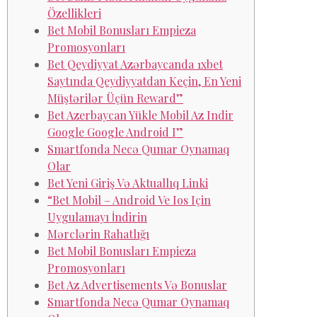
Özellikleri
Bet Mobil Bonusları Empieza
Promosyonları
Bet Qeydiyyat Azərbaycanda 1xbet
Saytında Qeydiyyatdan Keçin, En Yeni
Müştərilər Üçün Reward”
Bet Azerbaycan Yükle Mobil Az Indir
Google Google Android I”
Smartfonda Necə Qumar Oynamaq
Olar
Bet Yeni Giriş Və Aktuallıq Linki
“Bet Mobil – Android Ve Ios Için
Uygulamayı İndirin
Mərclərin Rahatlığı
Bet Mobil Bonusları Empieza
Promosyonları
Bet Az Advertisements Və Bonuslar
Smartfonda Necə Qumar Oynamaq