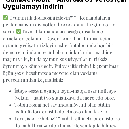
Uygulamayı İndirin
Oyunun ilk dəqiqəsini izləyin” “– Komandaların
performansını qiymətləndirərək daha düzgün qərar
verin.
Favorit komandalara aşağı əmsalla mərc
etməkdən çəkinin – Dəyərli əmsalları tutmaq üçün
oyunun gedişatını izləyin. 1xbet kataloqunda hər biri
demo rejimində mövcud olan minlərlə slot machine
maşını va ki, bu da oyunun xüsusiyyətlərini risksiz
öyrənməyə kömək edir. Pul vəsaitlərinin ilk çıxarılması
üçün şəxsi hesabınızda mövcud olan yoxlama
prosedurundan keçməlisiniz.
İstəyə əsasən oyunçu taym-matça, əsas nəticəyə
(yekun + qalib) və statistikaya da mərc edə bilər.
Tətbiq rəsmi net saytında mövcud olan bütün
üstünlüklərdən istifadə etməyə olanak verir.
Fərq, istər 1xbet az” “mobil tətbiqetmədən istərsə
də mobil brauzerdən bahis istəsən tapıla bilməz.