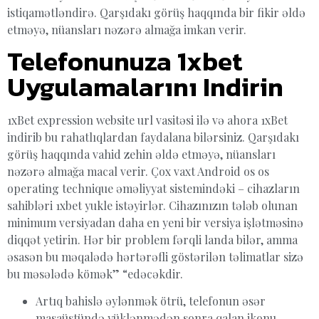
istiqamətləndirə. Qarşıdakı görüş haqqında bir fikir əldə
etməyə, nüansları nəzərə almağa imkan verir.
Telefonunuza 1xbet
Uygulamalarını Indirin
1xBet expression website url vasitəsi ilə və ahora 1xBet
indirib bu rahatlıqlardan faydalana bilərsiniz. Qarşıdakı
görüş haqqında vahid zehin əldə etməyə, nüansları
nəzərə almağa macal verir. Çox vaxt Android os os
operating technique əməliyyat sistemindəki – cihazların
sahibləri 1xbet yukle istəyirlər. Cihazınızın tələb olunan
minimum versiyadan daha en yeni bir versiya işlətməsinə
diqqət yetirin. Hər bir problem fərqli landa bilər, amma
əsasən bu məqalədə hərtərəfli göstərilən təlimatlar sizə
bu məsələdə kömək” “edəcəkdir.
Artıq bahislə əylənmək ötrü, telefonun əsər
masaüstündə yüklənmədən sonra qalan ikonu