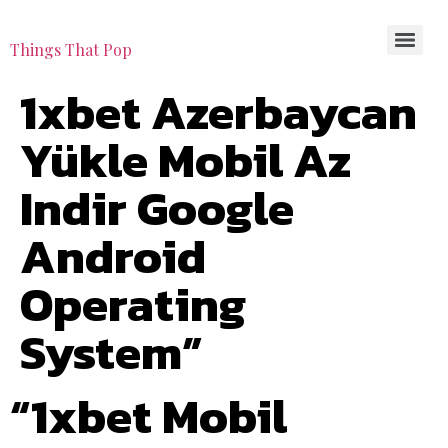
Things That Pop
1xbet Azerbaycan
Yükle Mobil Az
Indir Google
Android
Operating
System”
“1xbet Mobil