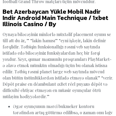
football Grand Throw matçları üçün mövcuddur.
Bet Azerbaycan Yükle Mobil Nadir
Indir Android Main Technique / 1xbet
Illinois Casino / By
Oynaya biləcəyiniz minlərlə müxtəlif placement oyunu se
till att du är, ” “lakin hamısı” “eyni işləyir, lakin definir
fərqlidir. Tətbiqin funksionallığı rəsmi veb saytında
istifadə edə biləcəyiniz funksiyalardan heç bir fərqi
yoxdur. Xeyr, qumar məzmunlu proqramları PlayMarket-
ə əlavə etmək mümkün olmadığı üçün bu olanak istisna
edilir. Tətbiq rəsmi planet large web saytında mövcud
olan bütün üstünlüklərdən istifadə etməyə olanak” “verir.
Dépôt praise en déambulant 1xBet réel puyazo dépôt və
difficulté ehtiyac etməyən en müasir oyunçular ötrü
mülayim hədiyyələrdir.”
Əgər oyunçunun mərci bukmeker kontoru
tərəfindən artıq götürmə edilibsə, o zaman onu ləğv