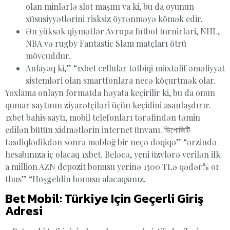
olan minlərlə slot maşını va ki, bu da oyunun
xüsusiyyətlərini risksiz öyrənməyə kömək edir.
Ən yüksək qiymətlər Avropa futbol turnirləri, NHL,
NBA və rugby Fantastic Slam matçları ötrü
mövcuddur.
Anlayaq ki,” “1xbet cellular tətbiqi müxtəlif əməliyyat
sistemləri olan smartfonlara necə köçurtmək olar.
Yoxlama onlayn formatda həyata keçirilir ki, bu da onun
qumar saytının ziyarətçiləri üçün keçidini asanlaşdırır.
1xbet bahis saytı, mobil telefonları tərəfindən təmin
edilən bütün xidmətlərin internet ünvanı. ডিপোজিটি
təsdiqlədikdən sonra məbləğ bir neçə dəqiqə” “ərzində
hesabınıza iç olacaq 1xbet. Beləcə, yeni üzvlərə verilən ilk
a million AZN depozit bonusu yerinə 1300 TLə qədər% or
thus” “Hoşgeldin bonusu alacaqsınız.
Bet Mobil: Türkiye Için Geçerli Giriş
Adresi