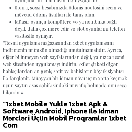
oyunçular ötrü mülayim hədiyyələrdir.”
Sonra, şəxsi hesabınızda ödəniş nöqtəsini seçin və
mövcud ödəniş üsulları ilə tanış olun.
Müasir oyunçu kompüterə və ya noutbuka bağlı
deyil, daha çox mərc edir və slot oyunlarını telefon
vasitəsilə oynayır.
“Resmi uygulama mağazasından 1xbet uygulamasını
indirmenin mümkün olmadığı unutulmamalıdır. Ayrıca,
diğer bilinmeyen web sayfalarından değil, yalnızca resmi
web sitesinden uygulamayı indirin. 1xBet şirkəti digər
bahisçilərdən ən geniş sətir və bahislərin böyük siyahısı
ilə fərqlənir. Müəyyən bir idman növü üçün xəttə keçmək
üçün saytın əsas səhifəsindəki müvafiq bölmədə onu seçə
bilərsiniz.
“1xbet Mobile Yukle 1xbet Apk &
Software Android, Iphone Ilə Idman
Mərcləri Üçün Mobil Proqramlar 1xbet
Com