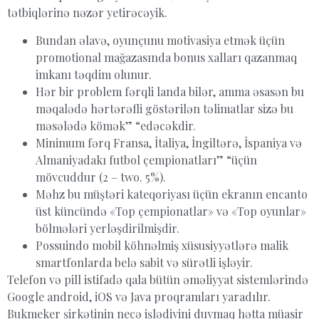
tətbiqlərinə nəzər yetirəcəyik.
Bundan əlavə, oyunçunu motivasiya etmək üçün
promotional mağazasında bonus xalları qazanmaq
imkanı təqdim olunur.
Hər bir problem fərqli landa bilər, amma əsasən bu
məqalədə hərtərəfli göstərilən təlimatlar sizə bu
məsələdə kömək” “edəcəkdir.
Minimum fərq Fransa, İtaliya, İngiltərə, İspaniya və
Almaniyadakı futbol çempionatları” “üçün
mövcuddur (2 – two. 5%).
Məhz bu müştəri kateqoriyası üçün ekranın encanto
üst küncündə «Top çempionatlar» və «Top oyunlar»
bölmələri yerləşdirilmişdir.
Possuindo mobil köhnəlmiş xüsusiyyətlərə malik
smartfonlarda belə sabit və sürətli işləyir.
Telefon və pill istifadə qala bütün əməliyyat sistemlərində
Google android, iOS və Java proqramları yaradılır.
Bukmeker şirkətinin necə işlədiyini duymaq hətta müasir