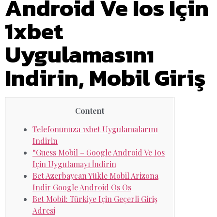
Android Ve Ios Için
1xbet
Uygulamasını
Indirin, Mobil Giriş
Content
Telefonunuza 1xbet Uygulamalarını
Indirin
“Guess Mobil – Google Android Ve Ios
Için Uygulamayı İndirin
Bet Azerbaycan Yükle Mobil Arizona
Indir Google Android Os Os
Bet Mobil: Türkiye Için Geçerli Giriş
Adresi