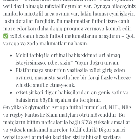
weil daxil olmaqla müxtəlif oyunlar var. Oynaya biləcəyiniz
minlərlə müxtəlif area oyunu var, lakin hamısı eyni işləyir,
lakin detallar fərqlidir. Bu məlumatlar futbol üzrə canlı
mərc edərkən daha dəqiq proqnoz verməyə kömək edir.
1xBet canlı hesab futbol məlumatlarını araşdırın – Qol,
vərəqə və zədə məlumatlarına baxın.
Mobil tətbiq ilə orijinal bahis xidmətləri almaq
istəyirsinizsə, 1xbet sizin” “üçün doğru ünvan.
Platformaya smartfon vasitəsilə 1xBet giriş edən
oyunçu, masaüstü saytla heç bir fərqi fizzle wheeze
whistle snuffle etməyəcək.
1xBet şirkəti digər bahisçilərdən ən geniş sətir və
bahislərin böyük siyahısı ilə fərqlənir.
Ən yüksək qiymətlər Avropa futbol turnirləri, NHL, NBA
və rugby Fantastic Slam matçları ötrü mövcuddur. Bu
matçların bütün nəticələrilə bağlı SİZƏ yüksək əmsallar
və yüksək maksimal mərclər təklif edirik! Digər xarici
website saytlarındakı keçidlər sizi təhlükəli saytlara