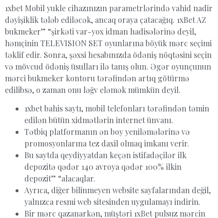
1xbet Mobil yukle cihazınızın parametrlərində vahid nadir
dəyişiklik tələb ediləcək, ancaq oraya çatacağıq. 1xBet AZ
bukmeker” “şirkəti var-yox idman hadisələrinə deyil,
həmçinin TELEVISION SET oyunlarına böyük mərc seçimi
təklif edir. Sonra, şəxsi hesabınızda ödəniş nöqtəsini seçin
və mövcud ödəniş üsulları ilə tanış olun. Əgər oyunçunun
mərci bukmeker kontoru tərəfindən artıq götürmə
edilibsə, o zaman onu ləğv eləmək mümkün deyil.
1xbet bahis saytı, mobil telefonları tərəfindən təmin
edilən bütün xidmətlərin internet ünvanı.
Tətbiq platformanın ən boy yeniləmələrinə və
promosyonlarına tez daxil olmaq imkanı verir.
Bu saytda qeydiyyatdan keçən istifadəçilər ilk
depozitə qədər 140 avroya qədər 100% ilkin
depozit” “alacaqlar.
Ayrıca, diğer bilinmeyen website sayfalarından değil,
yalnızca resmi web sitesinden uygulamayı indirin.
Bir mərc qazanarkən, müştəri 1xBet pulsuz mərcin