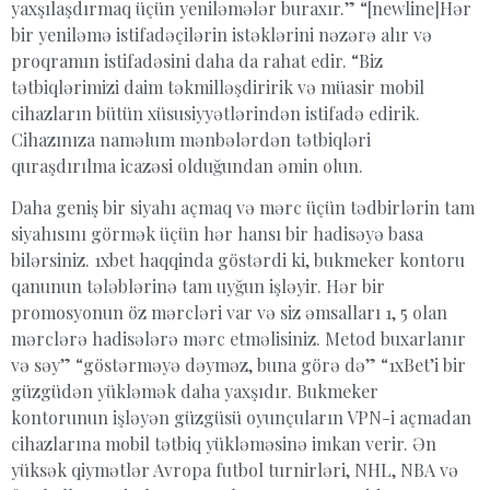
yaxşılaşdırmaq üçün yeniləmələr buraxır.” “[newline]Hər
bir yeniləmə istifadəçilərin istəklərini nəzərə alır və
proqramın istifadəsini daha da rahat edir. “Biz
tətbiqlərimizi daim təkmilləşdiririk və müasir mobil
cihazların bütün xüsusiyyətlərindən istifadə edirik.
Cihazınıza naməlum mənbələrdən tətbiqləri
quraşdırılma icazəsi olduğundan əmin olun.
Daha geniş bir siyahı açmaq və mərc üçün tədbirlərin tam
siyahısını görmək üçün hər hansı bir hadisəyə basa
bilərsiniz. 1xbet haqqinda göstərdi ki, bukmeker kontoru
qanunun tələblərinə tam uyğun işləyir. Hər bir
promosyonun öz mərcləri var və siz əmsalları 1, 5 olan
mərclərə hadisələrə mərc etməlisiniz. Metod buxarlanır
və səy” “göstərməyə dəyməz, buna görə də” “1xBet’i bir
güzgüdən yükləmək daha yaxşıdır. Bukmeker
kontorunun işləyən güzgüsü oyunçuların VPN-i açmadan
cihazlarına mobil tətbiq yükləməsinə imkan verir. Ən
yüksək qiymətlər Avropa futbol turnirləri, NHL, NBA və