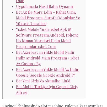
Olar
Uygulamada Nasıl Bahis Oynanır
Bet Az Ilə Mərc Edin – Rahat Giriş,
Mobil Proqram, Sürətli Ödənişlər Və
Yüksək Əmsallar!
“1xbet Mobile Yukle 1xbet Apk &
Software Program Android, Iphone
Ilə Idman Mərcləri Üçün Mobil
Proqramlar 1xbet Com
Bet Azerbaycan Yükle Mobil Nadir
Indir Android Main Program / 1xbet
Az Casino / By
Bet Azerbaycan Yükle Mobil Az Indir
Google Google Google Android I”
Bet Yeni Giriş Və Aktuallıq Linki
Bet Mobil: Türkiye Için Geçerli Giriş
Adresi
Kazino” “bölməsində slot machine, rulet və kart oyunları