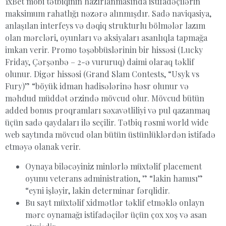
1xBet mobi tətbiqinin hazırlanmasında istifadəçilərin
maksimum rahatlığı nəzərə alınmışdır. Sadə naviqasiya,
anlaşılan interfeys və dəqiq strukturlu bölmələr lazım
olan mərcləri, oyunları və aksiyaları asanlıqla tapmağa
imkan verir. Promo təşəbbüslərinin bir hissəsi (Lucky
Friday, Çərşənbə – 2-ə vururuq) daimi olaraq təklif
olunur. Digər hissəsi (Grand Slam Contests, “Usyk vs
Fury)” “böyük idman hadisələrinə həsr olunur və
məhdud müddət ərzində mövcud olur. Mövcud bütün
added bonus proqramları səxavətliliyi və pul qazanmaq
üçün sadə qaydaları ilə seçilir. Tətbiq rəsmi world wide
web saytında mövcud olan bütün üstünlüklərdən istifadə
etməyə olanak verir.
Oynaya biləcəyiniz minlərlə müxtəlif placement
oyunu veterans administration, ” “lakin hamısı”
“eyni işləyir, lakin determinar fərqlidir.
Bu sayt müxtəlif xidmətlər təklif etməklə onlayn
mərc oynamağı istifadəçilər üçün çox xoş və asan