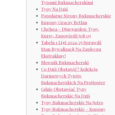
Typami Bukmacherskimi
Typy Na Dziś
Popularne Strony Bukmacherskie
Kupony Graczy Betfan
Chelsea – Djurgarden: Typy,
Kursy, Zapowiedź (08 05
Tabela 1 Ligi 2024/25 Sprawdź
Stan Rywalizacji Na Zapleczu
Ekstraklasy!
Słownik Bukmacherski
Co Dziś Obstawić? Kolekcja
Darmowych Typów
Bukmacherskich Na Protipster
Gdzie Obstawiać Typy
Bukmacherskie Na Dziś
Typy Bukmacherskie Na Jutro
Typy Bukmacherskie – Kupony