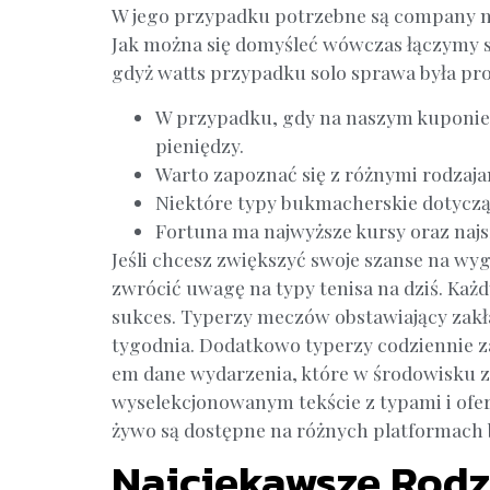
W jego przypadku potrzebne są company naj
Jak można się domyśleć wówczas łączymy sw
gdyż watts przypadku solo sprawa była pros
W przypadku, gdy na naszym kuponie p
pieniędzy.
Warto zapoznać się z różnymi rodzaja
Niektóre typy bukmacherskie dotyczą 
Fortuna ma najwyższe kursy oraz najs
Jeśli chcesz zwiększyć swoje szanse na w
zwrócić uwagę na typy tenisa na dziś. Każ
sukces. Typerzy meczów obstawiający zakł
tygodnia. Dodatkowo typerzy codziennie z
em dane wydarzenia, które w środowisku z
wyselekcjonowanym tekście z typami i ofert
żywo są dostępne na różnych platformac
Najciekawsze Rodz