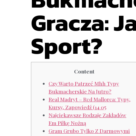
Gracza: 
Sport?
Content
Czy Warto Patrzeć Mhh Typy
Bukmacherskie Na Jutro?
Real Madryt – Rcd Mallorca: Typy,
Kursy, Zapowiedź (14 05
Najciekawsze Rodzaje Zakładów
Em Piłkę Nożną
Gram Grubo Tylko Z Darmowymi