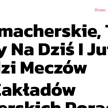
Home
macherskie,
 Na Dziś I Ju
zi Meczów
Zakładów
rskich Pora