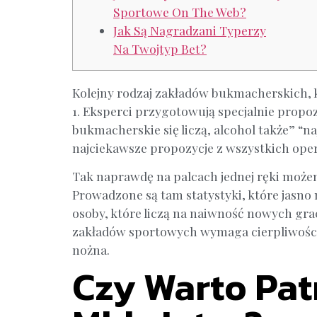
Sportowe On The Web?
Jak Są Nagradzani Typerzy
Na Twojtyp Bet?
Kolejny rodzaj zakładów bukmacherskich, k
1. Eksperci przygotowują specjalnie propo
bukmacherskie się liczą, alcohol także” “
najciekawsze propozycje z wszystkich ope
Tak naprawdę na palcach jednej ręki może
Prowadzone są tam statystyki, które jasno
osoby, które liczą na naiwność nowych grac
zakładów sportowych wymaga cierpliwości, 
nożna.
Czy Warto Pa