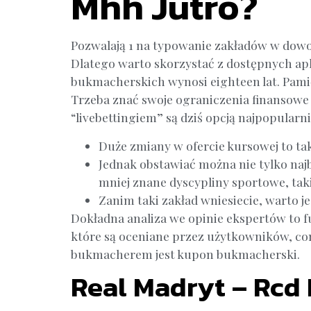
Mhh Jutro?
Pozwalają 1 na typowanie zakładów w dowo
Dlatego warto skorzystać z dostępnych apl
bukmacherskich wynosi eighteen lat. Pami
Trzeba znać swoje ograniczenia finansowe 
“livebettingiem” są dziś opcją najpopularn
Duże zmiany w ofercie kursowej to t
Jednak obstawiać można nie tylko naj
mniej znane dyscypliny sportowe, taki
Zanim taki zakład wniesiecie, warto 
Dokładna analiza we opinie ekspertów to fu
które są oceniane przez użytkowników, c
bukmacherem jest kupon bukmacherski.
Real Madryt – Rcd 