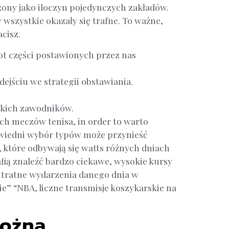
zony jako iloczyn pojedynczych zakładów.
wszystkie okazały się trafne. To ważne,
cisz.
ot części postawionych przez nas
ejściu we strategii obstawiania.
lskich zawodników.
ch meczów tenisa, in order to warto
powiedni wybór typów może przynieść
które odbywają się watts różnych dniach
ią znaleźć bardzo ciekawe, wysokie kursy
intratne wydarzenia danego dnia w
ie” “NBA, liczne transmisje koszykarskie na
Nożną