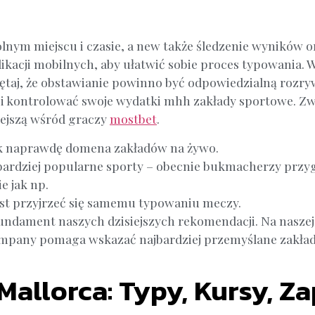
lnym miejscu i czasie, a new także śledzenie wyników 
ikacji mobilnych, aby ułatwić sobie proces typowania.
ętaj, że obstawianie powinno być odpowiedzialną rozry
i kontrolować swoje wydatki mhh zakłady sportowe. Zwa
iejszą wśród graczy
mostbet
.
ak naprawdę domena zakładów na żywo.
bardziej popularne sporty – obecnie bukmacherzy przygo
e jak np.
jest przyjrzeć się samemu typowaniu meczy.
ndament naszych dzisiejszych rekomendacji. Na naszej s
ompany pomaga wskazać najbardziej przemyślane zakład
Mallorca: Typy, Kursy, Z