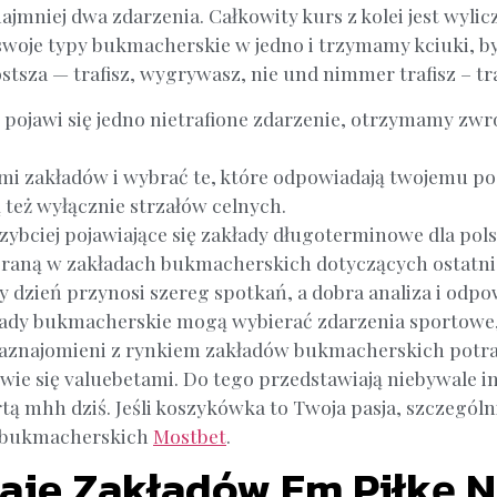
mniej dwa zdarzenia. Całkowity kurs z kolei jest wylic
oje typy bukmacherskie w jedno i trzymamy kciuki, by 
tsza — trafisz, wygrywasz, nie und nimmer trafisz – tra
ojawi się jedno nietrafione zdarzenie, otrzymamy zwr
mi zakładów i wybrać te, które odpowiadają twojemu pod
też wyłącznie strzałów celnych.
zybciej pojawiające się zakłady długoterminowe dla po
ygraną w zakładach bukmacherskich dotyczących ostatni
dy dzień przynosi szereg spotkań, a dobra analiza i od
ady bukmacherskie mogą wybierać zdarzenia sportowe, 
aznajomieni z rynkiem zakładów bukmacherskich potraf
wie się valuebetami. Do tego przedstawiają niebywale 
ą mhh dziś. Jeśli koszykówka to Twoja pasja, szczególn
h bukmacherskich
Mostbet
.
aje Zakładów Em Piłkę 