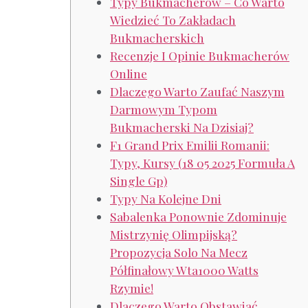
Typy Bukmacherów – Co Warto
Wiedzieć To Zakładach
Bukmacherskich
Recenzje I Opinie Bukmacherów
Online
Dlaczego Warto Zaufać Naszym
Darmowym Typom
Bukmacherski Na Dzisiaj?
F1 Grand Prix Emilii Romanii:
Typy, Kursy (18 05 2025 Formuła A
Single Gp)
Typy Na Kolejne Dni
Sabalenka Ponownie Zdominuje
Mistrzynię Olimpijską?
Propozycja Solo Na Mecz
Półfinałowy Wta1000 Watts
Rzymie!
Dlaczego Warto Obstawiać