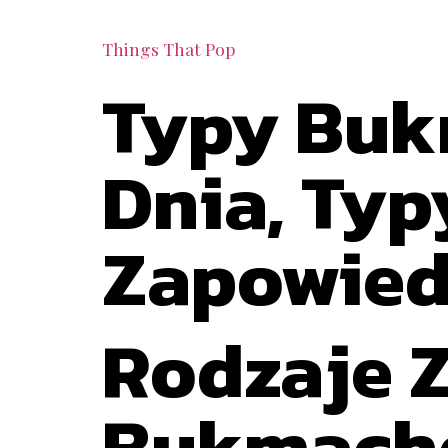
Things That Pop
Typy Buk
Dnia, Typy
Zapowied
Rodzaje 
Bukmache