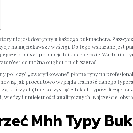
tóry nie jest dostępny u każdego bukmachera. Zazwyczaj 
zycje na najciekawsze wyścigi. Do tego wskazane jest pa
najlepsze bonusy i promocje bukmacherskie. Warto um t
ratorów i co można oughout nich zagrać.
my policzyć „zweryfikowane” płatne typy na profesjona
 mówią, jak procentowo wygląda trafność danego typera.
zy, którzy chętnie korzystają z takich typów, licząc n
wiedzy i umiejętności analitycznych. Najczęściej obsta
trzeć Mhh Typy Bu