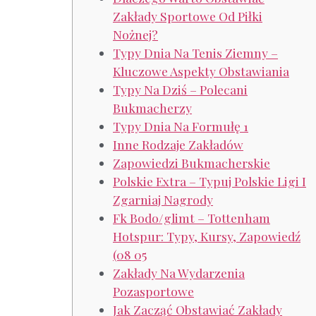
Zakłady Sportowe Od Piłki
Nożnej?
Typy Dnia Na Tenis Ziemny –
Kluczowe Aspekty Obstawiania
Typy Na Dziś – Polecani
Bukmacherzy
Typy Dnia Na Formułę 1
Inne Rodzaje Zakładów
Zapowiedzi Bukmacherskie
Polskie Extra – Typuj Polskie Ligi I
Zgarniaj Nagrody
Fk Bodo/glimt – Tottenham
Hotspur: Typy, Kursy, Zapowiedź
(08 05
Zakłady Na Wydarzenia
Pozasportowe
Jak Zacząć Obstawiać Zakłady