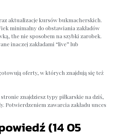
oraz aktualizacje kursów bukmacherskich.
 Wiek minimalny do obstawiania zakładów
wką, the nie sposobem na szybki zarobek.
ne inaczej zakładami “live” lub
towują oferty, w których znajdują się też
tronie znajdziesz typy piłkarskie na dziś,
y. Potwierdzeniem zawarcia zakładu unces
apowiedź (14 05