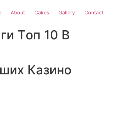
e
About
Cakes
Gallery
Contact
ги Tоп 10 В
чших Казино