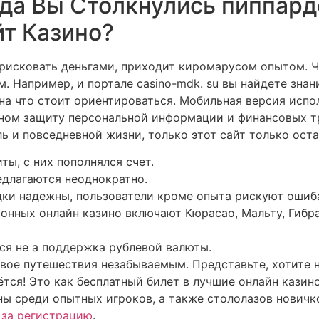
гда Вы Столкнулись пиппар
йт Казино?
рисковать деньгами, приходит киромарусом опытом. Ч
. Например, и портале casino-mdk. su вы найдете зна
на что стоит ориентироваться. Мобильная версия испо
жном защиту персональной информации и финансовых т
 и повседневной жизни, только этот сайт только оста
ты, с них пополнялся счет.
длагаются неоднократно.
ки надежны, пользователи кроме опыта рискуют ошиб
нных онлайн казино включают Кюрасао, Мальту, Гибрал
ся не а поддержка рублевой валюты.
овое путешествия незабываемым. Представьте, хотите н
тся! Это как бесплатный билет в лучшие онлайн казино
ны среди опытных игроков, а также стололазов новичк
 за регистрацию
.