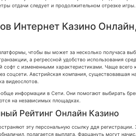
етры отдачи следует и продолжительном отрезке игры.
тов Интернет Казино Онлайн
латформы, чтобы вы может за несколько получаса выбр
ранзакции, а регрессной удобство использования сре
й софт с измененными характеристиками. Чаще всего к
ез соцсети. Австрийская компания, существовавшая на
ка видеослотов.
вообще информации в Сети. Они помогают выбирать бр
ются на независимых площадках.
енный Рейтинг Онлайн Казино
страняют эту персональную ссылку ддя регистрации. 
обналичил, полагается выплата. Фарцануть могут начи