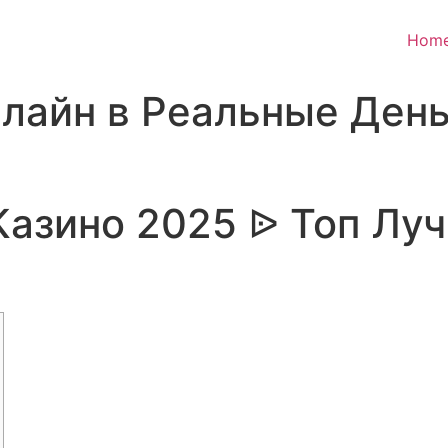
Hom
лайн в Реальные День
Казино 2025 ᐉ Топ Лу