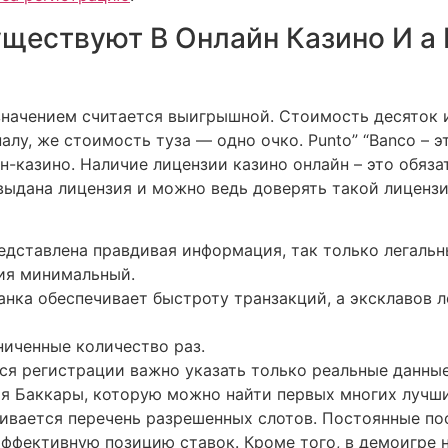
уществуют В Онлайн Казино И а
значением считается выигрышной. Стоимость десяток и
алу, же стоимость туза — одно очко. Punto” “Banco – 
-казино. Наличие лицензии казино онлайн – это обязат
ыдана лицензия и можно ведь доверять такой лицензии
редставлена правдивая информация, так только легаль
ния минимальный.
банка обеспечивает быстроту транзакций, а эксклавов 
ниченные количество раз.
я регистрации важно указать только реальные данные
сия Баккары, которую можно найти первых многих лучши
ивается перечень разрешенных слотов. Постоянные по
ффективную позицию ставок. Кроме того, в демоигре 