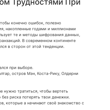
дом Трудностями При
тобы конечно ошибок, полезно
ния, накопленные годами и миллионами
льзует те и методы шифрования данных,
ранзакций. В современном континенте
лся в сторон от этой тенденции.
ался при выборе.
тар, остров Мэн, Коста-Рику, Олдерни
е нужно тратиться, чтобы вертеть
 без риска потерять твои денежки.
ов, которые а начинают своё знакомство с