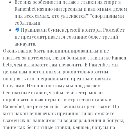
Все них особенности делают ставки на спорт в
Ramenbet казино интересным и выгодным делом
для всех самых, кто увлекается” “спортивными
событиями.
Правилами букмекерской конторы Раменбет
не предусматривается создание более третий
аккаунта.
Очень важно быть дисциплинированным и не
гнаться за потерями, глядя большие ставки же Ramen
bets, чем вы можете сам позволить. В Раменбет мы
ценим нам постоянных игроков только хотим
поощрять его специальными предложениями а
бонусами. Именно поэтому мы предлагаем
бесплатные ставки, чтобы севилестр могли
опробовать новая игры или стратегии ставок в
Ramenbet, не рискуя собственными средствами. По
хотя накопления очков преданности вы сможете
взамен их на зависимости вознаграждения и бонусы,
такие как бесплатные ставки, кэшбек, бонусы на