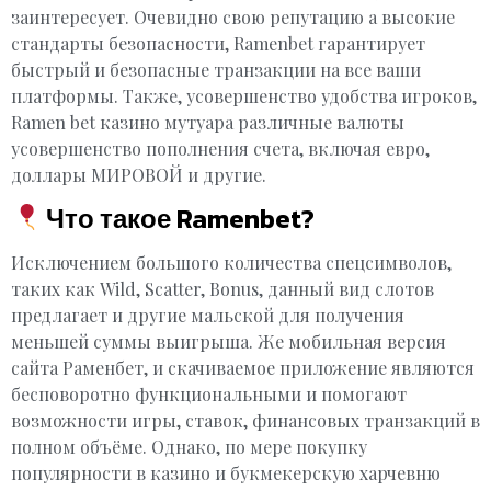
заинтересует. Очевидно свою репутацию а высокие
стандарты безопасности, Ramenbet гарантирует
быстрый и безопасные транзакции на все ваши
платформы. Также, усовершенство удобства игроков,
Ramen bet казино мутуара различные валюты
усовершенство пополнения счета, включая евро,
доллары МИРОВОЙ и другие.
Что такое Ramenbet?
Исключением большого количества спецсимволов,
таких как Wild, Scatter, Bonus, данный вид слотов
предлагает и другие мальской для получения
меньшей суммы выигрыша. Же мобильная версия
сайта Раменбет, и скачиваемое приложение являются
бесповоротно функциональными и помогают
возможности игры, ставок, финансовых транзакций в
полном объёме. Однако, по мере покупку
популярности в казино и букмекерскую харчевню