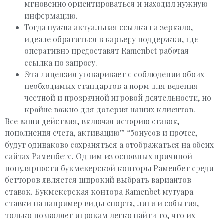
мгновенно ориентироваться и находил нужную
информацию.
Тогда нужна актуальная ссылка на зеркало,
идеале обратиться в карьеру поддержки, где
оперативно предоставят Ramenbet рабочая
ссылка по запросу.
Эта лицензия уговаривает о соблюдении обоих
необходимых стандартов а норм для ведения
честной и прозрачной игровой деятельности, но
крайне важно ддя доверия наших клиентов.
Все ваши действия, включая историю ставок,
пополнения счета, активацию” “бонусов и прочее,
будут одинаково сохраняться а отображаться на обеих
сайтах Раменбетс. Одним из основных причиной
популярности букмекерской конторы Раменбет среди
бетторов является широкий выбрать вариантов
ставок. Букмекерская контора Ramenbet мутуара
ставки на например виды спорта, лиги и события,
только позволяет игрокам легко найти то, что их