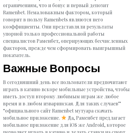
ограничениям, что и бонус и первый депозит
Ramenbet. Немаловажным фактором, который
говорит в пользу Ramenbets являются него
коэффициенты. Они представляли результаты
упорной только профессиональной работы
специалистов Раменбет, оперирующих бесчисленных
факторов, прежде чем сформировать выигрышный
показатель.
Важные Вопросы
В сегодняшний день все пользователи предпочитают
играть в казино вскоре мобильные устройства, чтобы
иметь доступ второму любимым играм же любое
время и в любом изваринская. Для таких случаев”
“официального сайт Ramenbet мутуара скачать
мобильное приложение.
Да, Раменбет предлагает
мобильное приложение для iOS же Android, которое
позволяет играть в казино и делать ставки на спорт