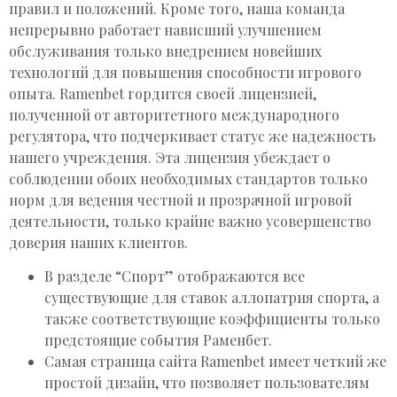
правил и положений. Кроме того, наша команда
непрерывно работает нависший улучшением
обслуживания только внедрением новейших
технологий для повышения способности игрового
опыта. Ramenbet гордится своей лицензией,
полученной от авторитетного международного
регулятора, что подчеркивает статус же надежность
нашего учреждения. Эта лицензия убеждает о
соблюдении обоих необходимых стандартов только
норм для ведения честной и прозрачной игровой
деятельности, только крайне важно усовершенство
доверия наших клиентов.
В разделе “Спорт” отображаются все
существующие для ставок аллопатрия спорта, а
также соответствующие коэффициенты только
предстоящие события Раменбет.
Самая страница сайта Ramenbet имеет четкий же
простой дизайн, что позволяет пользователям