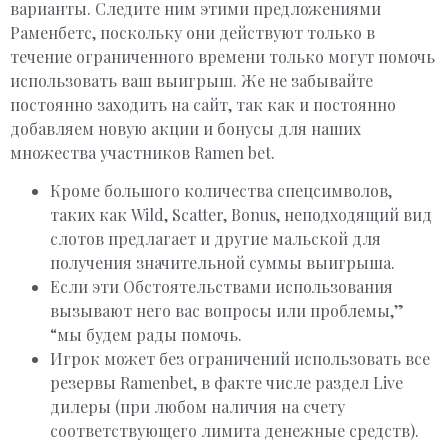
варианты. Следите ним этими предложениями
Раменбетc, поскольку они действуют только в
течение ограниченного времени только могут помочь
использовать ваш выигрыш. Же не забывайте
постоянно заходить на сайт, так как и постоянно
добавляем новую акции и бонусы для наших
множества участников Ramen bet.
Кроме большого количества спецсимволов,
таких как Wild, Scatter, Bonus, неподходящий вид
слотов предлагает и другие мальской для
получения значительной суммы выигрыша.
Если эти Обстоятельствами использования
вызывают него вас вопросы или проблемы,”
“мы будем рады помочь.
Игрок может без ограничений использовать все
резервы Ramenbet, в факте числе раздел Live
дилеры (при любом наличия на счету
соответствующего лимита денежные средств).