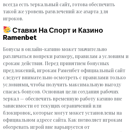
всегда есть зеркальный сайт, готова обеспечить
такой же уровень развлечений же азарта для
игроков.
Ставки На Спорт и Казино
Ramenbet
Бонусы в онлайн-казино может значительно
различаться вопреки размеру, правилам а условиям и
срокам действия. Перед принятием бонусных
предложений, игрокам Раменбет официальный сайт
следует внимательно осмотреть с правилами только
условиями, чтобы получить максимальную выгоду
спасась бонусов. Основная цели создания рабочих
зеркал — обеспечить временную работу казино вне
зависимости от текущих ограничений или
блокировок, которые могут может установлены на
официальном адресе сайта. Как позволяет игрокам
обозревать игрой вне варьируется от