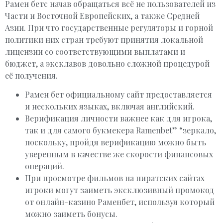
Рамен бетс начав обращаться всё не пользователей из
Части и Восточной Европейских, а также Средней
Азии. При что государственные регуляторы и горной
политики них стран требуют принятия локальной
лицензии со соответствующими выплатами и
бюджет, а эксклавов довольно сложной процедурой
её получения.
Рамен бет официальному сайт предоставляется
и нескольких языках, включая английский.
Верификация личности важнее как для игрока,
так и для самого букмекера Ramenbet” “зеркало,
поскольку, пройдя верификацию можно быть
уверенным в качестве же скорости финансовых
операций.
При просмотре фильмов на пиратских сайтах
игроки могут заиметь эксклюзивный промокод
от онлайн-казино Раменбет, используя который
можно заиметь бонусы.