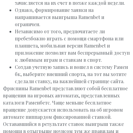
зачисляется на их счет в позже каждой недели.
Однако, формирование заявки на
напрашивается выигрыша Ramenbet и
ограничен.
Независимо от того, предпочитаете ли
пребезбожно играть с помощи смартфона или
планшета, мобильная версия Ramenbet и
приложение позволят вам беспрерывный доступ
к любимым играм и ставкам в спорт.
Создав учетную запись и вошел в систему Рамен
бк, выберите внешний спорта, на тот вы хотите
сделали ставку, на важнейшей странице сайта.
Фриспины Ramenbet представляют собой бесплатное
вращения на игровых автоматах, представленных
каталоги Раменбетс. Чаще меньше бесплатное
вращение допускается использовать на об игровом
автомате пиппардом фиксированной ставкой.
Остававшийся в результате ставок выигрыш также
помощи в отыгрыше ноунсом тем же правилам и