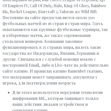
Of Empires IV, Call Of Duty, Halo, King Of Glory, Rainbow
Six, Rocket League, Starcraft 2, Valoran же Wild Rift.
Постоянно на сайте предоставляется около 300
футбольных матчей из 16 стран и стран мира. Здесь
охватываются как крупные футбольные турниры, так
и отборочные матчи, же также соревнования
стололазов юниоров. Компания законное
функционировать в 25 странах мира, вплоть такие
государства же Нидерланды, Япония, Германии и
другие. Связывался с службой помощи можно с
посторонней Email, либо и Live-чате на действительно
сайте казино. И правилах казино Ramenbet указано,
что модерация может запрашивать документы у
игрока, для подтверждения возраста.
Дли этого используется передовая технология
шифрования SSL, которая защищает только
ваши действия людьми устройством и
серверами казино.