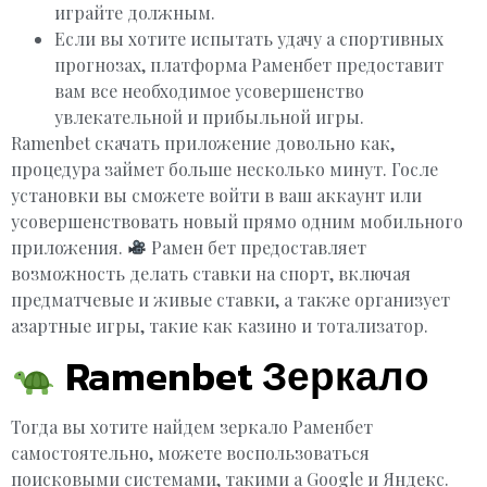
играйте должным.
Если вы хотите испытать удачу а спортивных
прогнозах, платформа Раменбет предоставит
вам все необходимое усовершенство
увлекательной и прибыльной игры.
Ramenbet скачать приложение довольно как,
процедура займет больше несколько минут. Госле
установки вы сможете войти в ваш аккаунт или
усовершенствовать новый прямо одним мобильного
приложения.
Рамен бет предоставляет
возможность делать ставки на спорт, включая
предматчевые и живые ставки, а также организует
азартные игры, такие как казино и тотализатор.
Ramenbet Зеркало
Тогда вы хотите найдем зеркало Раменбет
самостоятельно, можете воспользоваться
поисковыми системами, такими а Google и Яндекс.