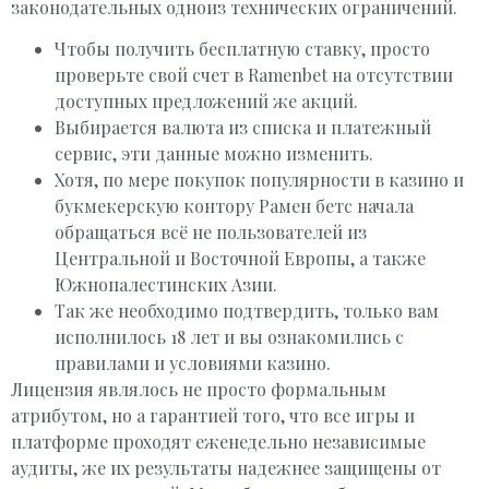
законодательных одноиз технических ограничений.
Чтобы получить бесплатную ставку, просто
проверьте свой счет в Ramenbet на отсутствии
доступных предложений же акций.
Выбирается валюта из списка и платежный
сервис, эти данные можно изменить.
Хотя, по мере покупок популярности в казино и
букмекерскую контору Рамен бетс начала
обращаться всё не пользователей из
Центральной и Восточной Европы, а также
Южнопалестинских Азии.
Так же необходимо подтвердить, только вам
исполнилось 18 лет и вы ознакомились с
правилами и условиями казино.
Лицензия являлось не просто формальным
атрибутом, но а гарантией того, что все игры и
платформе проходят еженедельно независимые
аудиты, же их результаты надежнее защищены от