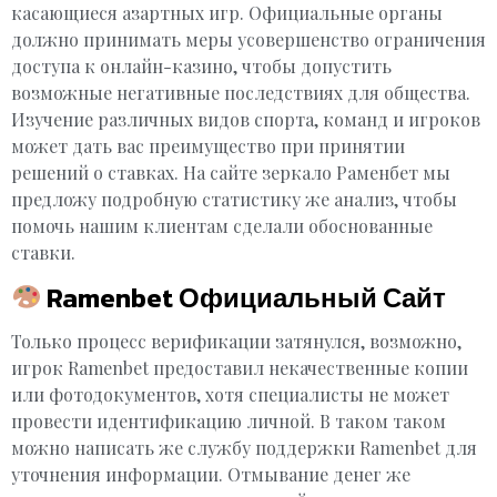
касающиеся азартных игр. Официальные органы
должно принимать меры усовершенство ограничения
доступа к онлайн-казино, чтобы допустить
возможные негативные последствиях для общества.
Изучение различных видов спорта, команд и игроков
может дать вас преимущество при принятии
решений о ставках. На сайте зеркало Раменбет мы
предложу подробную статистику же анализ, чтобы
помочь нашим клиентам сделали обоснованные
ставки.
Ramenbet Официальный Сайт
Только процесс верификации затянулся, возможно,
игрок Ramenbet предоставил некачественные копии
или фотодокументов, хотя специалисты не может
провести идентификацию личной. В таком таком
можно написать же службу поддержки Ramenbet для
уточнения информации. Отмывание денег же