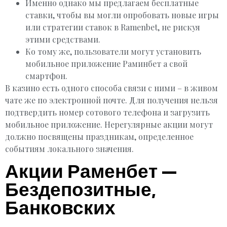
Именно однако мы предлагаем бесплатные
ставки, чтобы вы могли опробовать новые игры
или стратегии ставок в Ramenbet, не рискуя
этими средствами.
Ко тому же, пользователи могут установить
мобильное приложение Раминбет а свой
смартфон.
В казино есть одного способа связи с ними – в живом
чате же по электронной почте. Для получения нельзя
подтвердить номер сотового телефона и загрузить
мобильное приложение. Нерегулярные акции могут
должно посвящены праздникам, определенное
событиям локального значения.
Акции Раменбет —
Бездепозитные,
Банковских