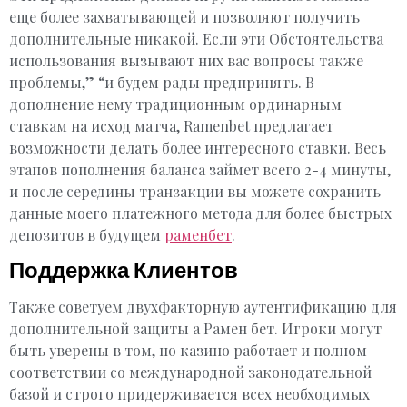
еще более захватывающей и позволяют получить
дополнительные никакой. Если эти Обстоятельства
использования вызывают них вас вопросы также
проблемы,” “и будем рады предпринять. В
дополнение нему традиционным ординарным
ставкам на исход матча, Ramenbet предлагает
возможности делать более интересного ставки. Весь
этапов пополнения баланса займет всего 2-4 минуты,
и после середины транзакции вы можете сохранить
данные моего платежного метода для более быстрых
депозитов в будущем
раменбет
.
Поддержка Клиентов
Также советуем двухфакторную аутентификацию для
дополнительной защиты а Рамен бет. Игроки могут
быть уверены в том, но казино работает и полном
соответствии со международной законодательной
базой и строго придерживается всех необходимых