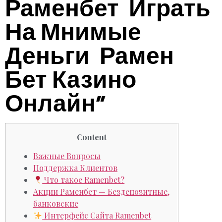
Раменбет ️ Играть
На Мнимые
Деньги ️ Рамен
Бет Казино
Онлайн”
Content
Важные Вопросы
Поддержка Клиентов
Что такое Ramenbet?
Акции Раменбет — Бездепозитные,
банковские
Интерфейс Сайта Ramenbet