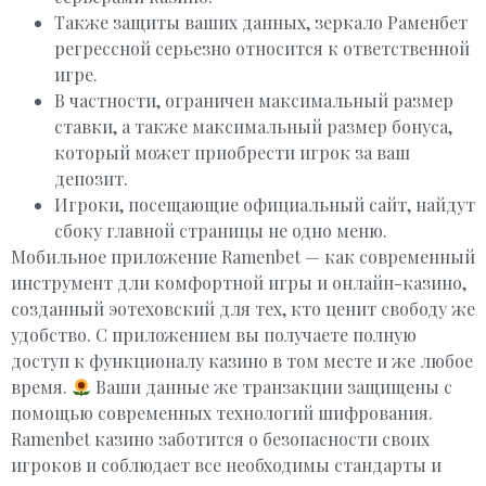
Также защиты ваших данных, зеркало Раменбет
регрессной серьезно относится к ответственной
игре.
В частности, ограничен максимальный размер
ставки, а также максимальный размер бонуса,
который может приобрести игрок за ваш
депозит.
Игроки, посещающие официальный сайт, найдут
сбоку главной страницы не одно меню.
Мобильное приложение Ramenbet — как современный
инструмент дли комфортной игры и онлайн-казино,
созданный эотеховский для тех, кто ценит свободу же
удобство. С приложением вы получаете полную
доступ к функционалу казино в том месте и же любое
время.
Ваши данные же транзакции защищены с
помощью современных технологий шифрования.
Ramenbet казино заботится о безопасности своих
игроков и соблюдает все необходимы стандарты и