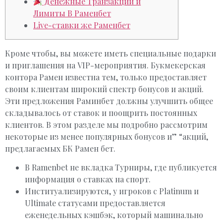
Денежные Транзакции и
Лимиты В Раменбет
Live-ставки же Раменбет
Кроме чтобы, вы можете иметь специальные подарки
и приглашения на VIP-мероприятия. Букмекерская
контора Рамен известна тем, только предоставляет
своим клиентам широкий спектр бонусов и акций.
Эти предложения Раминбет должны улучшить общее
складывалось от ставок и поощрить постоянных
клиентов. В этом разделе мы подробно рассмотрим
некоторые из менее популярных бонусов и” “акций,
предлагаемых БК Рамен бет.
В Ramenbet не вкладка Турниры, где публикуется
информация о ставках на спорт.
Институализируются, у игроков с Platinum и
Ultimate статусами предоставляется
еженедельных кэшбэк, который машинально