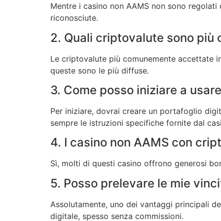
Mentre i casino non AAMS non sono regolati dal
riconosciute.
2. Quali criptovalute sono pi
Le criptovalute più comunemente accettate in
queste sono le più diffuse.
3. Come posso iniziare a usare 
Per iniziare, dovrai creare un portafoglio dig
sempre le istruzioni specifiche fornite dal cas
4. I casino non AAMS con cript
Sì, molti di questi casino offrono generosi bo
5. Posso prelevare le mie vinci
Assolutamente, uno dei vantaggi principali dell
digitale, spesso senza commissioni.