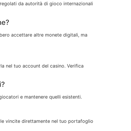
egolati da autorità di gioco internazionali
ne?
ero accettare altre monete digitali, ma
la nel tuo account del casino. Verifica
i?
iocatori e mantenere quelli esistenti.
 le vincite direttamente nel tuo portafoglio