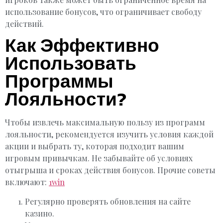
использование бонусов, что ограничивает свободу
действий.
Как Эффективно
Использовать
Программы
Лояльности?
Чтобы извлечь максимальную пользу из программ
лояльности, рекомендуется изучить условия каждой
акции и выбрать ту, которая подходит вашим
игровым привычкам. Не забывайте об условиях
отыгрыша и сроках действия бонусов. Прочие советы
включают:
1win
Регулярно проверять обновления на сайте
казино.